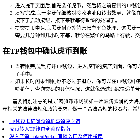
进入提币页面后,首先选择虎币，然后将之前复制的TP
填写完成后,一定要仔细核对接收地址和转出数量，就像
按下了启动按钮，接下来就等待系统的处理了。
提交提币申请后,需要耐心等待原账户平台处理，这需要
需要几分钟到几小时不等，就像在繁忙的马路上行驶，交
在TP钱包中确认虎币到账
当转账完成后,打开TP钱包，进入虎币的资产页面，你
了手中。
如果长时间未到账,也不必过于担心，你可以在TP钱包
哈希值，查询交易的具体情况，这就像通过追踪快递单号
需要特别注意的是,加密货币市场犹如一片波涛汹涌的大
守相关的法律法规和政策要求，做一个合法合规的投资者，希
TP钱包卡链问题解析与解决之道
虎币转入TP钱包全流程指南
深入了解 TokenPocket 官网入口及使用指南