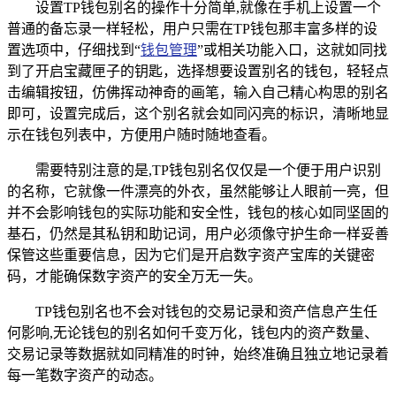
设置TP钱包别名的操作十分简单,就像在手机上设置一个
普通的备忘录一样轻松，用户只需在TP钱包那丰富多样的设
置选项中，仔细找到“
钱包管理
”或相关功能入口，这就如同找
到了开启宝藏匣子的钥匙，选择想要设置别名的钱包，轻轻点
击编辑按钮，仿佛挥动神奇的画笔，输入自己精心构思的别名
即可，设置完成后，这个别名就会如同闪亮的标识，清晰地显
示在钱包列表中，方便用户随时随地查看。
需要特别注意的是,TP钱包别名仅仅是一个便于用户识别
的名称，它就像一件漂亮的外衣，虽然能够让人眼前一亮，但
并不会影响钱包的实际功能和安全性，钱包的核心如同坚固的
基石，仍然是其私钥和助记词，用户必须像守护生命一样妥善
保管这些重要信息，因为它们是开启数字资产宝库的关键密
码，才能确保数字资产的安全万无一失。
TP钱包别名也不会对钱包的交易记录和资产信息产生任
何影响,无论钱包的别名如何千变万化，钱包内的资产数量、
交易记录等数据就如同精准的时钟，始终准确且独立地记录着
每一笔数字资产的动态。