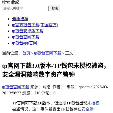
搜索
收起
搜索
最新推荐
tp官方钱包下载(中国官方)
tp钱包安卓版下载
tp钱包官网下载
tp钱包app官网
当前位置：
首页
tp钱包官网下载
正文
>
>
tp官网下载3.0版本-TP钱包未授权被盗，
安全漏洞敲响数字资产警钟
tp钱包官网下载
来源：网络 作者： 编辑：qbadmin
2026-03-
26 13:58:23
浏览：710
评论：0
TP官网可下载3.0版本，但近期TP钱包出现未
授权
被盗情况，这一事件暴露出TP钱包存在
安全漏