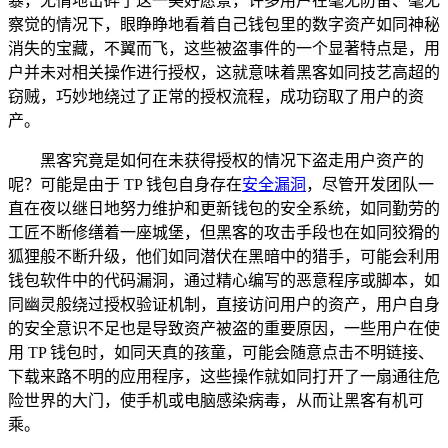
暴，无情地击碎了这一美好愿景，许多用户在毫无防备、毫无
察觉的情况下，眼睁睁地看着自己钱包里的数字资产如同神秘
消失的宝藏，不翼而飞，这些被盗事件的一个显著特点是，用
户并未对相关操作进行授权，这就意味着黑客如同技艺高超的
窃贼，巧妙地绕过了正常的授权流程，成功窃取了用户的资
产。
黑客究竟是如何在未获得授权的情况下盗走用户资产的
呢？可能是由于 TP 钱包自身存在
安全漏洞
，尽管开发团队一
直在夜以继日地努力维护和更新钱包的安全系统，如同勤劳的
工匠不断修缮着一座城堡，但黑客的攻击手段也在如同狡猾的
狐狸般不断升级，他们如同潜伏在黑暗中的猎手，可能会利用
钱包软件中的代码漏洞，通过精心编写的恶意程序或脚本，如
同幽灵般绕过授权验证机制，直接访问用户的资产，用户自身
的安全意识不足也是导致资产被盗的重要原因，一些用户在使
用 TP 钱包时，如同天真的孩童，可能会随意点击不明链接、
下载来路不明的应用程序，这些操作就如同打开了一扇通往危
险世界的大门，使手机或电脑感染病毒，从而让黑客有机可
乘。