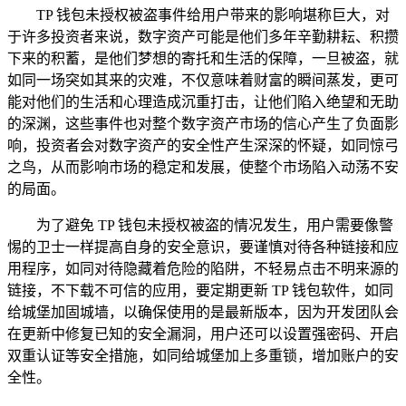
TP 钱包未授权被盗事件给用户带来的影响堪称巨大，对
于许多投资者来说，数字资产可能是他们多年辛勤耕耘、积攒
下来的积蓄，是他们梦想的寄托和生活的保障，一旦被盗，就
如同一场突如其来的灾难，不仅意味着财富的瞬间蒸发，更可
能对他们的生活和心理造成沉重打击，让他们陷入绝望和无助
的深渊，这些事件也对整个数字资产市场的信心产生了负面影
响，投资者会对数字资产的安全性产生深深的怀疑，如同惊弓
之鸟，从而影响市场的稳定和发展，使整个市场陷入动荡不安
的局面。
为了避免 TP 钱包未授权被盗的情况发生，用户需要像警
惕的卫士一样提高自身的安全意识，要谨慎对待各种链接和应
用程序，如同对待隐藏着危险的陷阱，不轻易点击不明来源的
链接，不下载不可信的应用，要定期更新 TP 钱包软件，如同
给城堡加固城墙，以确保使用的是最新版本，因为开发团队会
在更新中修复已知的安全漏洞，用户还可以设置强密码、开启
双重认证等安全措施，如同给城堡加上多重锁，增加账户的安
全性。