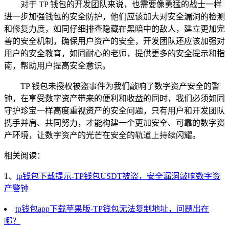
对于 TP 钱包的开发团队来说，也需要像勇猛的战士一样
进一步加强钱包的安全防护，他们应该加大对安全漏洞的检测
和修复力度，如同仔细排查隐藏在黑暗中的敌人，建立更加完
善的安全机制，确保用户资产的安全，开发团队还应该加强对
用户的安全教育，如同耐心的老师，提供更多的安全提示和指
南，帮助用户提高安全意识。
TP 钱包未授权被盗事件为我们敲响了数字资产安全的警
钟，在享受数字资产带来的便利和收益的同时，我们必须如同
守护珍宝一样高度重视资产的安全问题，只有用户和开发团队
携手并肩、共同努力，才能构建一个更加安全、可靠的数字资
产环境，让数字资产的光芒在安全的轨道上持续闪耀。
相关阅读：
1、
tp钱包下载提示-TP钱包USDT被盗，安全漏洞敲响数字资
产警钟
tp钱包app下载苹果版-TP钱包无法复制地址，问题出在
哪？