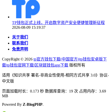
TP钱包正式上线，开启数字资产安全便捷管理新征程
2026-08-09 15:19:37
关于我们
联系我们
免责声明
CopyRight ©
2026
tp官方钱包下载(中国官方)|tp钱包安卓版下
载|tp钱包官网下载|区块链钱包app下载
版权所有
适用《知识共享 署名-非商业性使用-相同方式共享 3.0》协议-
中文版
页面加载时长：0.173 秒 数据库查询：19 次 占用内存：3.69
MB
Powered By
Z-BlogPHP
.