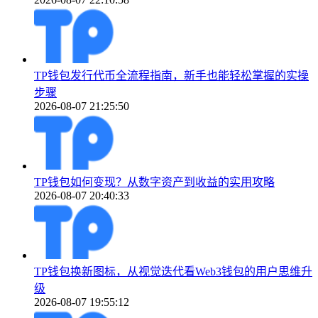
TP钱包发行代币全流程指南，新手也能轻松掌握的实操
步骤
2026-08-07 21:25:50
TP钱包如何变现？从数字资产到收益的实用攻略
2026-08-07 20:40:33
TP钱包换新图标，从视觉迭代看Web3钱包的用户思维升
级
2026-08-07 19:55:12