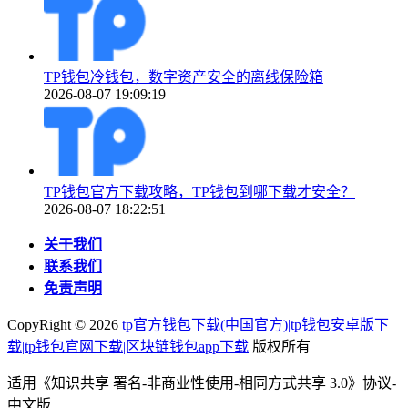
TP钱包冷钱包，数字资产安全的离线保险箱
2026-08-07 19:09:19
TP钱包官方下载攻略，TP钱包到哪下载才安全？
2026-08-07 18:22:51
关于我们
联系我们
免责声明
CopyRight ©
2026
tp官方钱包下载(中国官方)|tp钱包安卓版下
载|tp钱包官网下载|区块链钱包app下载
版权所有
适用《知识共享 署名-非商业性使用-相同方式共享 3.0》协议-
中文版