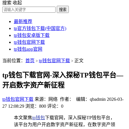
搜索
收起
搜索
最新推荐
tp官方钱包下载(中国官方)
tp钱包安卓版下载
tp钱包官网下载
tp钱包app官网
当前位置：
首页
tp钱包官网下载
正文
>
>
tp钱包下载官网-深入探秘TP钱包平台—
开启数字资产新征程
tp钱包官网下载
来源：网络 作者： 编辑：qbadmin
2026-03-
27 12:08:29
浏览：800
评论：0
本文聚焦
tp钱包
下载官网，深入探秘TP钱包平台，
该平台为用户开启数字资产新征程，在数字资产领