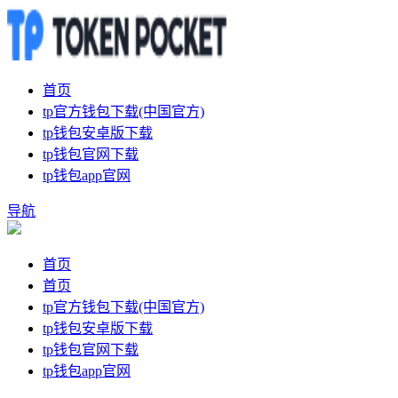
首页
tp官方钱包下载(中国官方)
tp钱包安卓版下载
tp钱包官网下载
tp钱包app官网
导航
首页
首页
tp官方钱包下载(中国官方)
tp钱包安卓版下载
tp钱包官网下载
tp钱包app官网