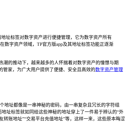
凭借地址标签对数字资产进行便捷管理，它为数字资产所有
数字资产领域，TP官方版app及其地址标签功能正逐渐
热潮的推动下，越来越多的人怀揣着对数字资产的憧憬与期
的管家，为广大用户提供了便捷、安全且高效的
数字资产管理
。
每个地址都像是一串神秘的密码，由一串复杂且冗长的字符组
而地址标签就如同给这些神秘的地址穿上了一件易于辨认的“外
友转账地址”“交易平台充值地址”等，这样一来，这些原本晦涩