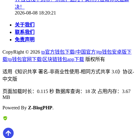
决！
2026-08-08 18:20:21
关于我们
联系我们
免责声明
CopyRight ©
2026
tp官方钱包下载(中国官方)|tp钱包安卓版下
载|tp钱包官网下载|区块链钱包app下载
版权所有
适用《知识共享 署名-非商业性使用-相同方式共享 3.0》协议-
中文版
页面加载时长：0.115 秒 数据库查询：18 次 占用内存：3.67
MB
Powered By
Z-BlogPHP
.