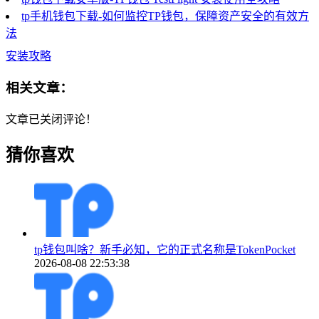
tp手机钱包下载-如何监控TP钱包，保障资产安全的有效方
法
安装攻略
相关文章：
文章已关闭评论！
猜你喜欢
tp钱包叫啥？新手必知，它的正式名称是TokenPocket
2026-08-08 22:53:38