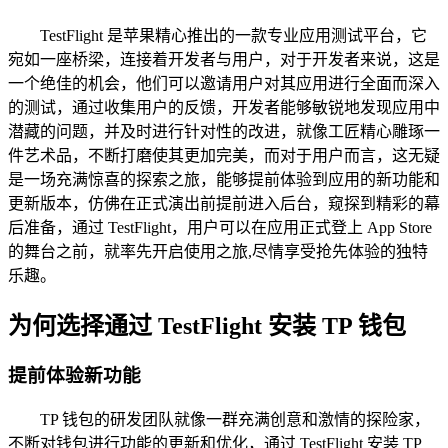
TestFlight 是苹果精心推出的一款专业应用测试平台，它
宛如一座桥梁，连接着开发者与用户，对于开发者来说，这是
一个绝佳的机会，他们可以邀请用户对其应用进行全面而深入
的测试，通过收集用户的反馈，开发者能够敏锐地发现应用中
潜藏的问题，并及时进行针对性的改进，就像工匠精心雕琢一
件艺术品，不断打磨使其更加完美，而对于用户而言，这无疑
是一场充满惊喜的探索之旅，能够提前体验到应用的新功能和
更新版本，仿佛在正式演出前提前进入后台，窥探到精彩的幕
后准备，通过 TestFlight，用户可以在应用正式登上 App Store
的舞台之前，就率先开启使用之旅,尽情享受抢先体验的独特
乐趣。
为何选择通过 TestFlight 安装 TP 钱包
提前体验新功能
TP 钱包的研发团队就像一群充满创意和激情的探险家，
不断对钱包进行功能的更新和优化，通过 TestFlight 安装 TP