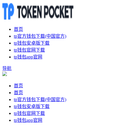
首页
tp官方钱包下载(中国官方)
tp钱包安卓版下载
tp钱包官网下载
tp钱包app官网
导航
首页
首页
tp官方钱包下载(中国官方)
tp钱包安卓版下载
tp钱包官网下载
tp钱包app官网