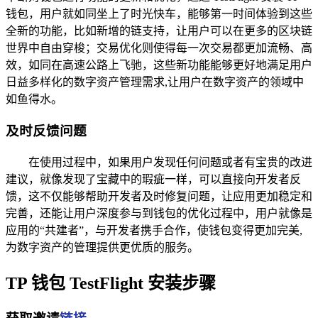
钱包，用户就如同坐上了时光快车，能够第一时间体验到这些
全新的功能，比如新增的链支持，让用户可以在更多的区块链
世界中自由穿梭；交易优化则使得每一次交易都更加流畅、高
效，如同在高速公路上飞驰，这些新功能能够更好地满足用户
日益多样化的数字资产管理需求,让用户在数字资产的领域中
如鱼得水。
及时反馈问题
在使用过程中，如果用户发现任何问题或者有宝贵的改进
建议，就像发现了宝藏中的瑕疵一样，可以直接向开发者反
馈，这不仅能够帮助开发者及时修复问题，让应用更加稳定和
完善，还能让用户深度参与到钱包的优化过程中，用户就像是
应用的“共建者”，与开发者携手合作，使钱包变得更加完美,
为数字资产的管理提供更优质的服务。
TP 钱包 TestFlight 安装步骤