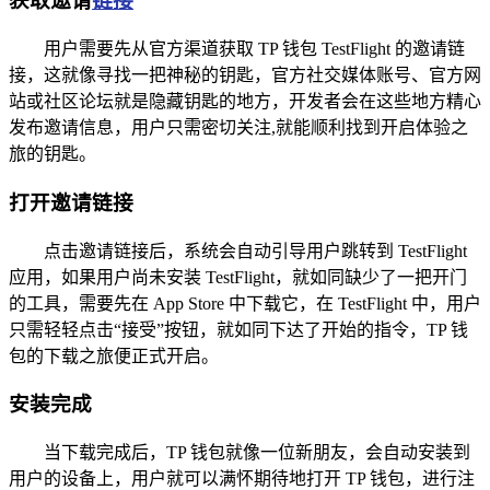
获取邀请
链接
用户需要先从官方渠道获取 TP 钱包 TestFlight 的邀请链
接，这就像寻找一把神秘的钥匙，官方社交媒体账号、官方网
站或社区论坛就是隐藏钥匙的地方，开发者会在这些地方精心
发布邀请信息，用户只需密切关注,就能顺利找到开启体验之
旅的钥匙。
打开邀请链接
点击邀请链接后，系统会自动引导用户跳转到 TestFlight
应用，如果用户尚未安装 TestFlight，就如同缺少了一把开门
的工具，需要先在 App Store 中下载它，在 TestFlight 中，用户
只需轻轻点击“接受”按钮，就如同下达了开始的指令，TP 钱
包的下载之旅便正式开启。
安装完成
当下载完成后，TP 钱包就像一位新朋友，会自动安装到
用户的设备上，用户就可以满怀期待地打开 TP 钱包，进行注