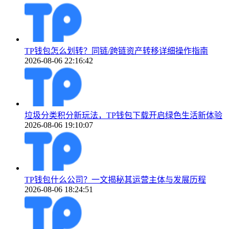
TP钱包怎么划转？同链/跨链资产转移详细操作指南
2026-08-06 22:16:42
垃圾分类积分新玩法，TP钱包下载开启绿色生活新体验
2026-08-06 19:10:07
TP钱包什么公司？一文揭秘其运营主体与发展历程
2026-08-06 18:24:51