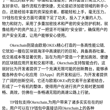
了一站式的数字资产存储和管理服务，其界面设计简洁大方、
友好亲切，操作流程方便快捷，无论是初涉加密领域的新手小
白，还是经验丰富的资深投资者，都能轻松上手，毫无压力，
TP钱包在安全方面可谓是下足了功夫，投入了大量的人力、
物力和财力，采用了多重加密技术和严密的安全防护机制，就
像给用户的资产加上了一把坚不可摧的“安全锁”，确保用户的
资产安全无虞，让用户能够安心使用。
Okexchain则是由欧易OKEx精心打造的一条高性能公链,
它犹如一艘在区块链海洋中高速航行的巨轮，具备高吞吐量、
低交易成本等显著优势，旨在为用户营造一个更加高效、便捷
的区块链应用开发和交易环境，Okexchain支持智能合约，这
就好比为开发者提供了一个充满无限可能的创新舞台，能够承
载各种去中心化应用（DApps）的开发和运行，为开发者提供
了广阔的创新空间，它还与欧易OKEx的交易平台紧密结合，
形成了一个有机的整体，使得用户在进行资产交易时更加顺
畅、高效，仿佛在一条畅通无阻的高速公路上行驶。
TP钱包支持Okexchain,为用户带来了诸多实实在在的好
处，用户可以在TP钱包中直接访问Okexchain上的各种