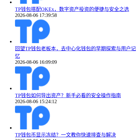
TP钱包搭配OKEx，数字资产投资的便捷与安全之选
2026-08-06 17:39:58
回望TP钱包老板本，去中心化钱包的早期探索与用户记
忆
2026-08-06 16:09:09
TP钱包如何导出资产？新手必看的安全操作指南
2026-08-06 15:24:12
TP钱包币显示冻结？一文教你快速排查与解决