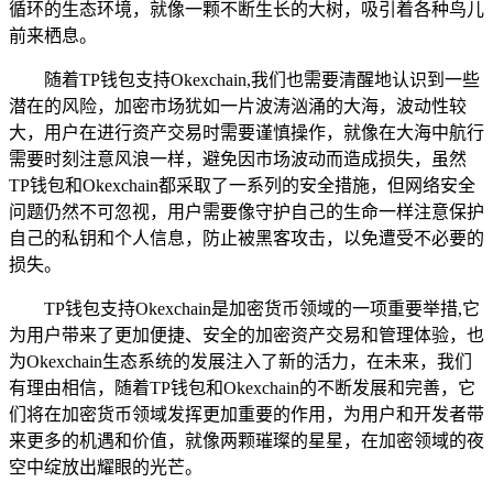
循环的生态环境，就像一颗不断生长的大树，吸引着各种鸟儿
前来栖息。
随着TP钱包支持Okexchain,我们也需要清醒地认识到一些
潜在的风险，加密市场犹如一片波涛汹涌的大海，波动性较
大，用户在进行资产交易时需要谨慎操作，就像在大海中航行
需要时刻注意风浪一样，避免因市场波动而造成损失，虽然
TP钱包和Okexchain都采取了一系列的安全措施，但网络安全
问题仍然不可忽视，用户需要像守护自己的生命一样注意保护
自己的私钥和个人信息，防止被黑客攻击，以免遭受不必要的
损失。
TP钱包支持Okexchain是加密货币领域的一项重要举措,它
为用户带来了更加便捷、安全的加密资产交易和管理体验，也
为Okexchain生态系统的发展注入了新的活力，在未来，我们
有理由相信，随着TP钱包和Okexchain的不断发展和完善，它
们将在加密货币领域发挥更加重要的作用，为用户和开发者带
来更多的机遇和价值，就像两颗璀璨的星星，在加密领域的夜
空中绽放出耀眼的光芒。