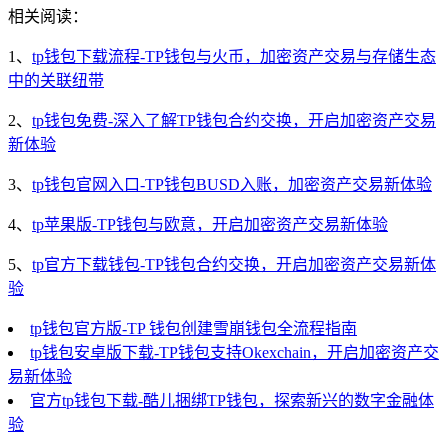
相关阅读：
1、
tp钱包下载流程-TP钱包与火币，加密资产交易与存储生态
中的关联纽带
2、
tp钱包免费-深入了解TP钱包合约交换，开启加密资产交易
新体验
3、
tp钱包官网入口-TP钱包BUSD入账，加密资产交易新体验
4、
tp苹果版-TP钱包与欧意，开启加密资产交易新体验
5、
tp官方下载钱包-TP钱包合约交换，开启加密资产交易新体
验
tp钱包官方版-TP 钱包创建雪崩钱包全流程指南
tp钱包安卓版下载-TP钱包支持Okexchain，开启加密资产交
易新体验
官方tp钱包下载-酷儿捆绑TP钱包，探索新兴的数字金融体
验