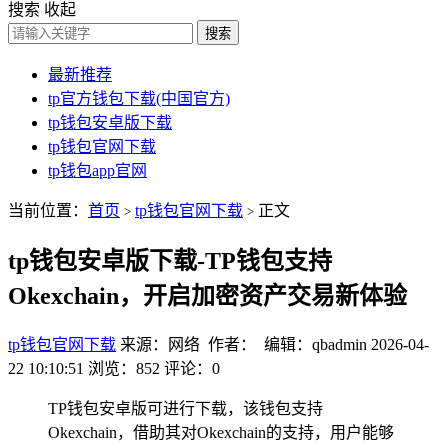
搜索
收起
搜索
最新推荐
tp官方钱包下载(中国官方)
tp钱包安卓版下载
tp钱包官网下载
tp钱包app官网
当前位置：
首页
tp钱包官网下载
正文
>
>
tp钱包安卓版下载-TP钱包支持
Okexchain，开启加密资产交易新体验
tp钱包官网下载
来源：网络 作者： 编辑：qbadmin
2026-04-
22 10:10:51
浏览：852
评论：0
TP钱包安卓版可进行下载，该钱包支持
Okexchain，借助其对Okexchain的支持，用户能够