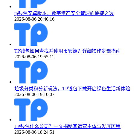
tp钱包安卓版本，数字资产安全管理的便捷之选
2026-08-06 20:40:16
TP钱包如何查找并使用币安链？详细操作步骤指南
2026-08-06 19:55:11
垃圾分类积分新玩法，TP钱包下载开启绿色生活新体验
2026-08-06 19:10:07
TP钱包什么公司？一文揭秘其运营主体与发展历程
2026-08-06 18:24:51