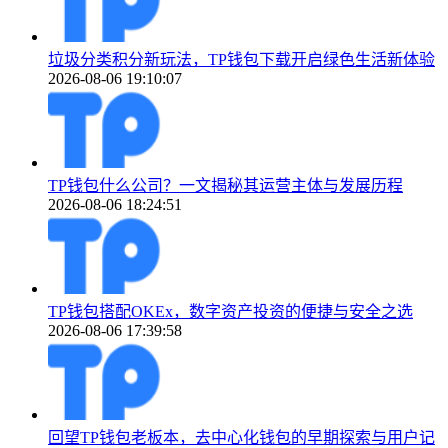
垃圾分类积分新玩法，TP钱包下载开启绿色生活新体验
2026-08-06 19:10:07
TP钱包什么公司？一文揭秘其运营主体与发展历程
2026-08-06 18:24:51
TP钱包搭配OKEx，数字资产投资的便捷与安全之选
2026-08-06 17:39:58
回望TP钱包老板本，去中心化钱包的早期探索与用户记