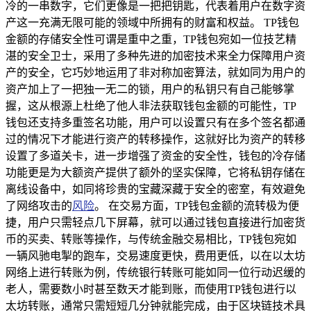
冷的一串数字，它们更像是一把把钥匙，代表着用户在数字资
产这一充满无限可能的领域中所拥有的财富和权益。 TP钱包
金额的存储安全性可谓是重中之重，TP钱包宛如一位技艺精
湛的安全卫士，采用了多种先进的加密技术来全力保障用户资
产的安全，它巧妙地运用了非对称加密算法，就如同为用户的
资产加上了一把独一无二的锁，用户的私钥只有自己能够掌
握，这从根源上杜绝了他人非法获取钱包金额的可能性，TP
钱包还支持多重签名功能，用户可以设置只有在多个签名都通
过的情况下才能进行资产的转移操作，这就好比为资产的转移
设置了多道关卡，进一步增强了资金的安全性，钱包的冷存储
功能更是为大额资产提供了额外的坚实保障，它将私钥存储在
离线设备中，如同将珍贵的宝藏深藏于安全的密室，有效避免
了网络攻击的
风险
。 在交易方面，TP钱包金额的流转极为便
捷，用户只需轻点几下屏幕，就可以通过钱包直接进行加密货
币的买卖、转账等操作，与传统金融交易相比，TP钱包宛如
一辆风驰电掣的跑车，交易速度更快，费用更低，以在以太坊
网络上进行转账为例，传统银行转账可能如同一位行动迟缓的
老人，需要数小时甚至数天才能到账，而使用TP钱包进行以
太坊转账，通常只需短短几分钟就能完成，由于区块链技术具