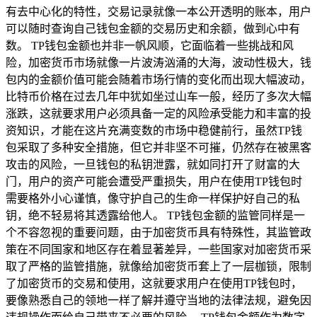
有去中心化的特性，交易记录就像一本公开透明的账本，用户
可以随时查询自己钱包金额的交易历史和余额，做到心中有
数。 TP钱包金额也并非一帆风顺，它面临着一些挑战和风
险，加密货币市场就像一片波涛汹涌的大海，波动性极大，钱
包内的金额价值可能会随着市场行情的变化而出现大幅波动，
比特币价格在过去几年中犹如坐过山车一般，经历了多次大幅
涨跌，这就要求用户必须具备一定的风险承受能力和丰富的投
资知识，才能在这片充满变数的市场中稳健前行，虽然TP钱
包采取了多种安全措施，但它并非坚不可摧，仍然存在被黑客
攻击的风险，一旦钱包的私钥泄露，就如同打开了财富的大
门，用户的资产可能会遭受严重损失，用户在使用TP钱包时
需要格外小心谨慎，像守护自己的生命一样保护好自己的私
钥，绝不轻易将其透露给他人。 TP钱包金额的监管同样是一
个不容忽视的重要问题，由于加密货币具有特殊性，其监管政
策在不同国家和地区存在着显著差异，一些国家对加密货币采
取了严格的监管措施，就像给加密货币套上了一层枷锁，限制
了加密货币的交易和使用，这就要求用户在使用TP钱包时，
要像熟悉自己的领地一样了解并遵守当地的法律法规，避免因