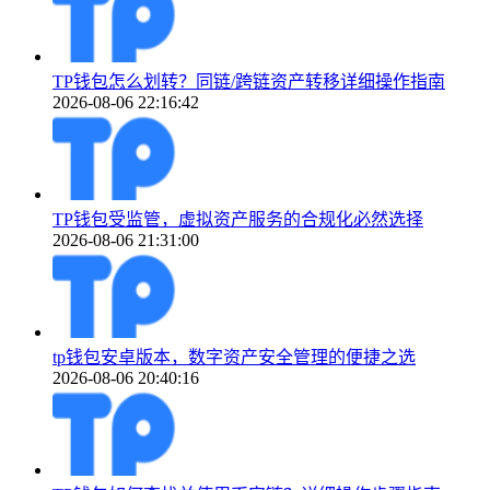
TP钱包怎么划转？同链/跨链资产转移详细操作指南
2026-08-06 22:16:42
TP钱包受监管，虚拟资产服务的合规化必然选择
2026-08-06 21:31:00
tp钱包安卓版本，数字资产安全管理的便捷之选
2026-08-06 20:40:16