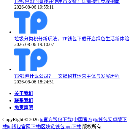
TP钱包如何查找并使用币安链？详细操作步骤指南
2026-08-06 19:55:11
垃圾分类积分新玩法，TP钱包下载开启绿色生活新体验
2026-08-06 19:10:07
TP钱包什么公司？一文揭秘其运营主体与发展历程
2026-08-06 18:24:51
关于我们
联系我们
免责声明
CopyRight ©
2026
tp官方钱包下载(中国官方)|tp钱包安卓版下
载|tp钱包官网下载|区块链钱包app下载
版权所有