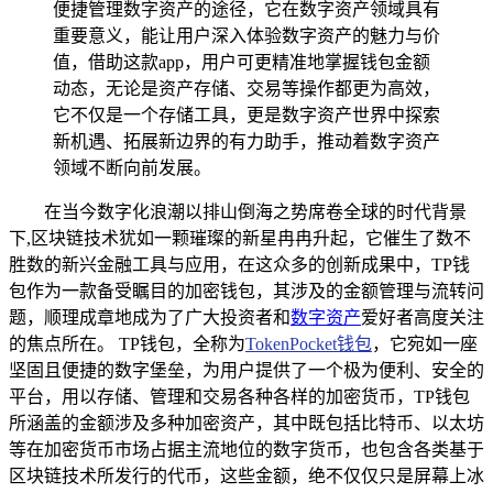
便捷管理数字资产的途径，它在数字资产领域具有
重要意义，能让用户深入体验数字资产的魅力与价
值，借助这款app，用户可更精准地掌握钱包金额
动态，无论是资产存储、交易等操作都更为高效，
它不仅是一个存储工具，更是数字资产世界中探索
新机遇、拓展新边界的有力助手，推动着数字资产
领域不断向前发展。
在当今数字化浪潮以排山倒海之势席卷全球的时代背景
下,区块链技术犹如一颗璀璨的新星冉冉升起，它催生了数不
胜数的新兴金融工具与应用，在这众多的创新成果中，TP钱
包作为一款备受瞩目的加密钱包，其涉及的金额管理与流转问
题，顺理成章地成为了广大投资者和
数字资产
爱好者高度关注
的焦点所在。 TP钱包，全称为
TokenPocket钱包
，它宛如一座
坚固且便捷的数字堡垒，为用户提供了一个极为便利、安全的
平台，用以存储、管理和交易各种各样的加密货币，TP钱包
所涵盖的金额涉及多种加密资产，其中既包括比特币、以太坊
等在加密货币市场占据主流地位的数字货币，也包含各类基于
区块链技术所发行的代币，这些金额，绝不仅仅只是屏幕上冰