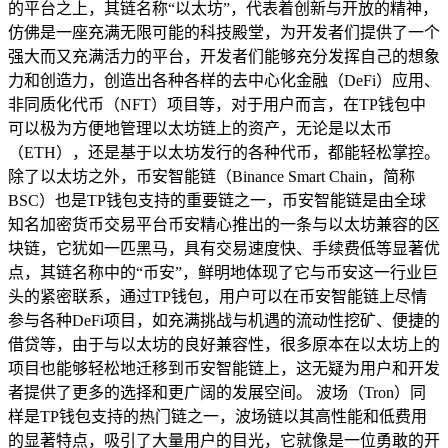
的平台之上，其链名称“以太坊”，代表着创新与开放的精神，
仿佛是一座充满无限可能的科技殿堂，为开发者们提供了一个
强大而又充满活力的平台，开发者们能够充分发挥自己的想象
力和创造力，创造出各种各样的去中心化金融（DeFi）应用、
非同质化代币（NFT）项目等，对于用户而言，在TP钱包中
可以极为方便地管理以太坊链上的资产，无论是以太币
（ETH），还是基于以太坊发行的各种代币，都能轻松掌控。
除了以太坊之外，币安智能链（Binance Smart Chain，简称
BSC）也是TP钱包支持的重要链之一，币安智能链是由全球
知名加密货币交易平台币安精心推出的一条与以太坊兼容的区
块链，它犹如一匹黑马，具有交易速度快、手续费低等显著优
点，其链名称中的“币安”，鲜明地体现了它与币安这一行业巨
头的紧密联系，通过TP钱包，用户可以在币安智能链上尽情
参与各种DeFi项目，如充满挑战与机遇的流动性挖矿、便捷的
借贷等，由于与以太坊的良好兼容性，很多原本在以太坊上的
项目也能够轻松地迁移到币安智能链上，这无疑为用户和开发
者提供了更多的选择和更广阔的发展空间。 波场（Tron）同
样是TP钱包支持的热门链之一，波场链以其高性能和低费用
的显著特点，吸引了大量用户的目光，它就像是一位勇敢的开