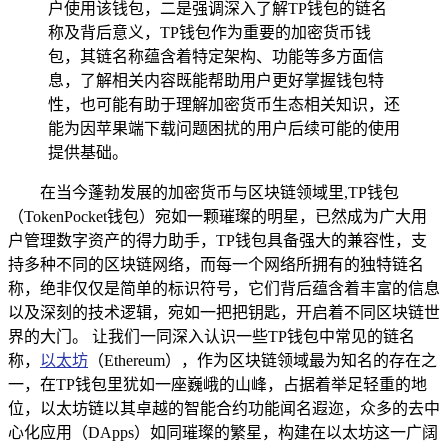
户使用该钱包，二是强调深入了解TP钱包的链名
称及背后意义，TP钱包作为重要的加密货币钱
包，其链名称蕴含着特定架构、功能等多方面信
息，了解相关内容既能帮助用户更好掌握钱包特
性，也可能有助于理解加密货币生态相关知识，还
能为因苹果端下载问题困扰的用户后续可能的使用
提供基础。
在当今蓬勃发展的加密货币与区块链领域里,TP钱包
（TokenPocket钱包）宛如一颗璀璨的明星，已然成为广大用
户管理数字资产的得力助手，TP钱包具备强大的兼容性，支
持多种不同的区块链网络，而每一个网络所拥有的独特链名
称，绝非仅仅是简单的标识符号，它们背后蕴含着丰富的信息
以及深刻的技术逻辑，宛如一把把钥匙，开启着不同区块链世
界的大门。 让我们一同深入认识一些TP钱包中常见的链名
称，
以太坊
（Ethereum），作为区块链领域最为知名的存在之
一，在TP钱包里犹如一座巍峨的山峰，占据着举足轻重的地
位，以太坊链以其卓越的智能合约功能闻名遐迩，众多的去中
心化应用（DApps）如同璀璨的繁星，构建在以太坊这一广阔