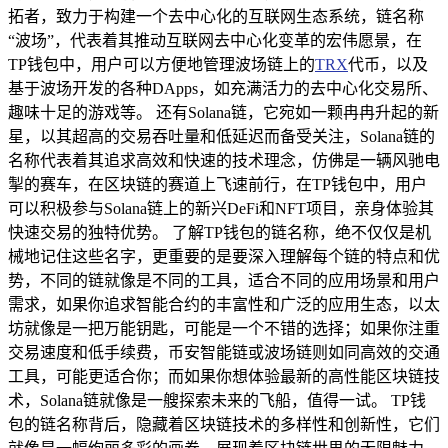
拓者，致力于构建一个去中心化的互联网生态系统，链名称
“波场”，代表着其推动互联网去中心化变革的宏伟愿景，在
TP钱包中，用户可以方便地管理波场链上的
TRX
代币，以及
基于波场开发的各种DApps，如充满活力的去中心化交易所、
趣味十足的游戏等。 还有Solana链，它宛如一颗冉冉升起的新
星，以其超高的交易吞吐量和低延迟而备受关注，Solana链的
名称代表着其追求高效和快速的技术理念，仿佛是一辆风驰电
掣的赛车，在区块链的赛道上飞速前行，在TP钱包中，用户
可以积极参与Solana链上的新兴DeFi和NFT项目，亲身体验其
快速交易的独特优势。 了解TP钱包的链名称，绝不仅仅是机
械地记住这些名字，更重要的是要深入理解每个链的特点和优
势，不同的链就像是不同的工具，适合不同的应用场景和用户
需求，如果你追求智能合约的丰富性和广泛的应用生态，以太
坊就像是一把万能钥匙，可能是一个不错的选择；如果你注重
交易速度和低手续费，币安智能链或波场链则如同高效的交通
工具，可能更适合你；而如果你想体验最新的高性能区块链技
术，Solana链就像是一艘探索未来的飞船，值得一试。 TP钱
包的链名称背后，隐藏着区块链技术的多样性和创新性，它们