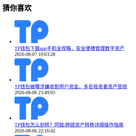
猜你喜欢
TP钱包下载app手机全攻略，安全便捷管理数字资产
2026-08-07 10:03:28
TP钱包被曝涉嫌收割用户资金，多名投资者资产受损
2026-08-06 23:49:05
TP钱包怎么划转？同链/跨链资产转移详细操作指南
2026-08-06 22:16:42