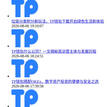
垃圾分类积分新玩法，TP钱包下载开启绿色生活新体验
2026-08-06 19:10:07
TP钱包什么公司？一文揭秘其运营主体与发展历程
2026-08-06 18:24:51
TP钱包搭配OKEx，数字资产投资的便捷与安全之选
2026-08-06 17:39:58