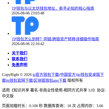
TP钱包与以太坊钱包地址，新手必知的核心指南
2026-08-06 23:03:48
TP钱包怎么划转？同链/跨链资产转移详细操作指南
2026-08-06 22:16:42
关于我们
联系我们
免责声明
CopyRight ©
2026
tp官方钱包下载(中国官方)|tp钱包安卓版下
载|tp钱包官网下载|区块链钱包app下载
版权所有
适用《知识共享 署名-非商业性使用-相同方式共享 3.0》协议-
中文版
页面加载时长：0.106 秒 数据库查询：18 次 占用内存：3.66