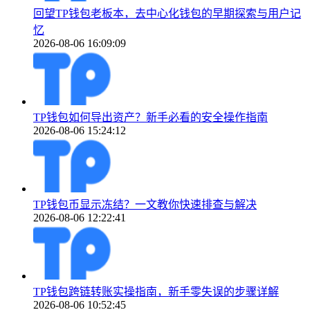
回望TP钱包老板本，去中心化钱包的早期探索与用户记
忆
2026-08-06 16:09:09
TP钱包如何导出资产？新手必看的安全操作指南
2026-08-06 15:24:12
TP钱包币显示冻结？一文教你快速排查与解决
2026-08-06 12:22:41
TP钱包跨链转账实操指南，新手零失误的步骤详解
2026-08-06 10:52:45