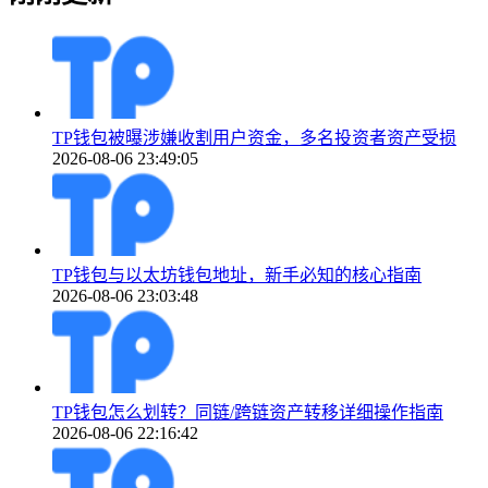
TP钱包被曝涉嫌收割用户资金，多名投资者资产受损
2026-08-06 23:49:05
TP钱包与以太坊钱包地址，新手必知的核心指南
2026-08-06 23:03:48
TP钱包怎么划转？同链/跨链资产转移详细操作指南
2026-08-06 22:16:42