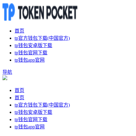
首页
tp官方钱包下载(中国官方)
tp钱包安卓版下载
tp钱包官网下载
tp钱包app官网
导航
首页
首页
tp官方钱包下载(中国官方)
tp钱包安卓版下载
tp钱包官网下载
tp钱包app官网