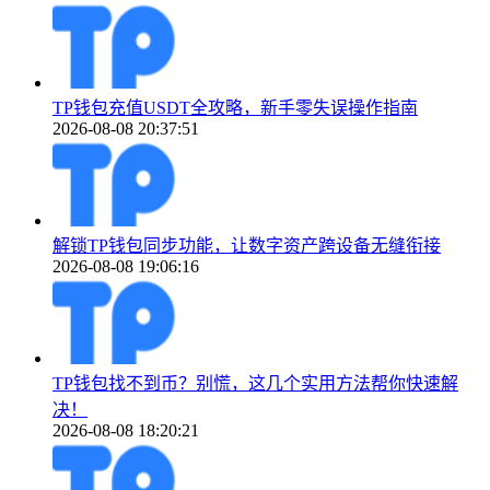
TP钱包充值USDT全攻略，新手零失误操作指南
2026-08-08 20:37:51
解锁TP钱包同步功能，让数字资产跨设备无缝衔接
2026-08-08 19:06:16
TP钱包找不到币？别慌，这几个实用方法帮你快速解
决！
2026-08-08 18:20:21