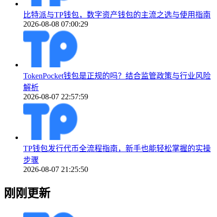
比特派与TP钱包，数字资产钱包的主流之选与使用指南
2026-08-08 07:00:29
TokenPocket钱包是正规的吗？结合监管政策与行业风险
解析
2026-08-07 22:57:59
TP钱包发行代币全流程指南，新手也能轻松掌握的实操
步骤
2026-08-07 21:25:50
刚刚更新