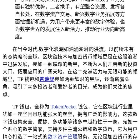
面有独特优势，二者携手，有望整合资源、发挥各
自长处，在数字资产交易、新兴数字业务拓展等方
面挖掘新机遇，为用户带来更丰富的数字体验，也
为数字世界的发展注入新活力，推动行业迈向新高
度。
在当今时代,数字化浪潮如汹涌澎湃的洪流，以前所未有
的态势席卷全球，区块链技术与加密货币领域更是在这股浪潮
中迅猛发展，宛如一颗璀璨的新星，不断为人们开启新的投资
大门，拓展应用的广阔天地，在这个充满活力与无限可能的领
域里，TP 钱包和
普瑞缇
宛如两颗耀眼的星辰，逐渐崭露头
角，吸引了众多投资者和爱好者的目光，成为他们关注的焦
点。
TP 钱包，全称为
TokenPocket
钱包，它在区块链行业里
犹如一座坚固且功能强大的堡垒，拥有广泛的影响力，这款数
字钱包集安全、便捷、多功能等诸多卓越特性于一身，宛如一
个贴心的数字管家，支持多种主流公链和数字货币，它为用户
精心打造了一站式的
数字资产管理
服务，无论是加密货币的存