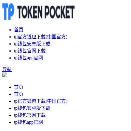
首页
tp官方钱包下载(中国官方)
tp钱包安卓版下载
tp钱包官网下载
tp钱包app官网
导航
首页
首页
tp官方钱包下载(中国官方)
tp钱包安卓版下载
tp钱包官网下载
tp钱包app官网