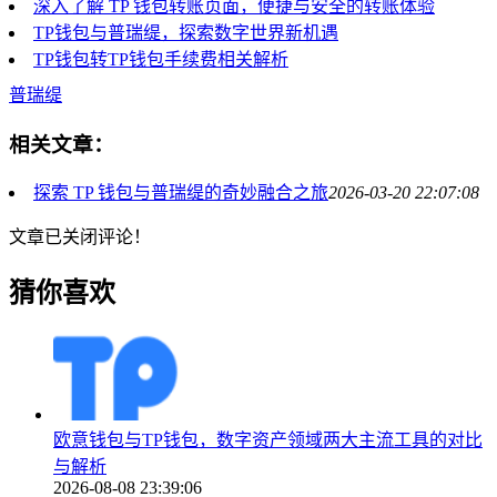
深入了解 TP 钱包转账页面，便捷与安全的转账体验
TP钱包与普瑞缇，探索数字世界新机遇
TP钱包转TP钱包手续费相关解析
普瑞缇
相关文章：
探索 TP 钱包与普瑞缇的奇妙融合之旅
2026-03-20 22:07:08
文章已关闭评论！
猜你喜欢
欧意钱包与TP钱包，数字资产领域两大主流工具的对比
与解析
2026-08-08 23:39:06