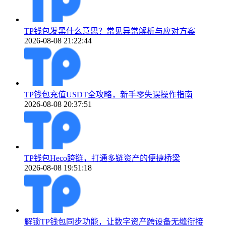
TP钱包发黑什么意思？常见异常解析与应对方案
2026-08-08 21:22:44
TP钱包充值USDT全攻略，新手零失误操作指南
2026-08-08 20:37:51
TP钱包Heco跨链，打通多链资产的便捷桥梁
2026-08-08 19:51:18
解锁TP钱包同步功能，让数字资产跨设备无缝衔接