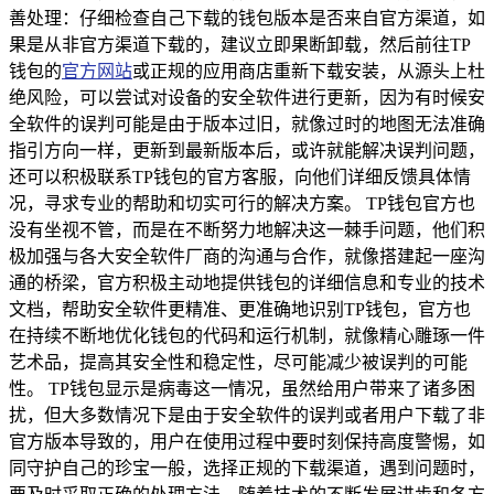
善处理：仔细检查自己下载的钱包版本是否来自官方渠道，如
果是从非官方渠道下载的，建议立即果断卸载，然后前往TP
钱包的
官方网站
或正规的应用商店重新下载安装，从源头上杜
绝风险，可以尝试对设备的安全软件进行更新，因为有时候安
全软件的误判可能是由于版本过旧，就像过时的地图无法准确
指引方向一样，更新到最新版本后，或许就能解决误判问题，
还可以积极联系TP钱包的官方客服，向他们详细反馈具体情
况，寻求专业的帮助和切实可行的解决方案。 TP钱包官方也
没有坐视不管，而是在不断努力地解决这一棘手问题，他们积
极加强与各大安全软件厂商的沟通与合作，就像搭建起一座沟
通的桥梁，官方积极主动地提供钱包的详细信息和专业的技术
文档，帮助安全软件更精准、更准确地识别TP钱包，官方也
在持续不断地优化钱包的代码和运行机制，就像精心雕琢一件
艺术品，提高其安全性和稳定性，尽可能减少被误判的可能
性。 TP钱包显示是病毒这一情况，虽然给用户带来了诸多困
扰，但大多数情况下是由于安全软件的误判或者用户下载了非
官方版本导致的，用户在使用过程中要时刻保持高度警惕，如
同守护自己的珍宝一般，选择正规的下载渠道，遇到问题时，