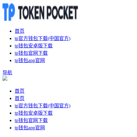
首页
tp官方钱包下载(中国官方)
tp钱包安卓版下载
tp钱包官网下载
tp钱包app官网
导航
首页
首页
tp官方钱包下载(中国官方)
tp钱包安卓版下载
tp钱包官网下载
tp钱包app官网