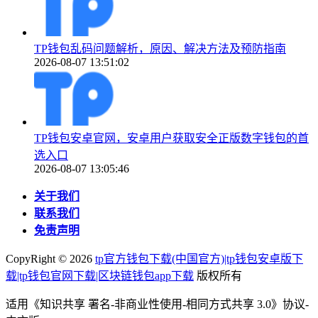
TP钱包乱码问题解析，原因、解决方法及预防指南
2026-08-07 13:51:02
TP钱包安卓官网，安卓用户获取安全正版数字钱包的首
选入口
2026-08-07 13:05:46
关于我们
联系我们
免责声明
CopyRight ©
2026
tp官方钱包下载(中国官方)|tp钱包安卓版下
载|tp钱包官网下载|区块链钱包app下载
版权所有
适用《知识共享 署名-非商业性使用-相同方式共享 3.0》协议-