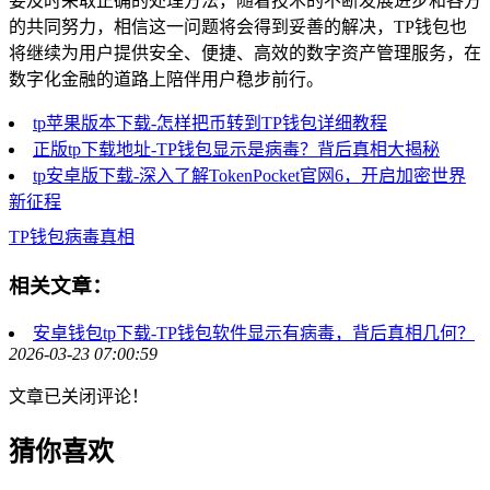
要及时采取正确的处理方法，随着技术的不断发展进步和各方
的共同努力，相信这一问题将会得到妥善的解决，TP钱包也
将继续为用户提供安全、便捷、高效的数字资产管理服务，在
数字化金融的道路上陪伴用户稳步前行。
tp苹果版本下载-怎样把币转到TP钱包详细教程
正版tp下载地址-TP钱包显示是病毒？背后真相大揭秘
tp安卓版下载-深入了解TokenPocket官网6，开启加密世界
新征程
TP钱包病毒真相
相关文章：
安卓钱包tp下载-TP钱包软件显示有病毒，背后真相几何？
2026-03-23 07:00:59
文章已关闭评论！
猜你喜欢