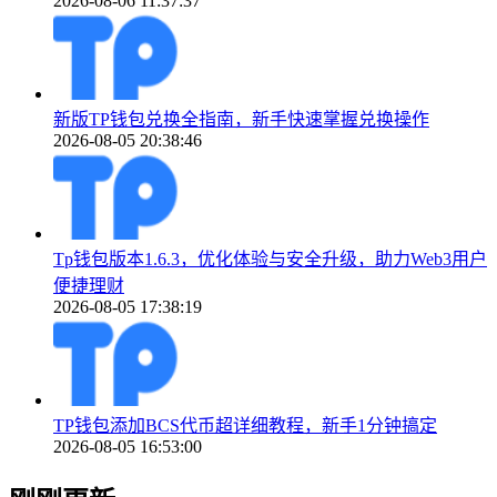
2026-08-06 11:37:37
新版TP钱包兑换全指南，新手快速掌握兑换操作
2026-08-05 20:38:46
Tp钱包版本1.6.3，优化体验与安全升级，助力Web3用户
便捷理财
2026-08-05 17:38:19
TP钱包添加BCS代币超详细教程，新手1分钟搞定
2026-08-05 16:53:00