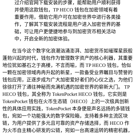
过介绍官网下载安装的步骤，能帮助用户顺利获得
并使用这款钱包，TP HECO 钱包在加密领域有着
重要作用，借助它用户可在加密世界中进行各类操
作，了解其下载安装流程是用户进入加密世界的基
础，可让用户更便捷地参与到加密货币相关活动
中，开启全新的加密体验。
在当今这个数字化浪潮汹涌澎湃、加密货币如璀璨星辰般
蓬勃兴起的时代，钱包作为管理数字资产的核心利器，其重要
地位犹如基石之于高楼，不言而喻，而 TP HECO 钱包，恰似
一颗在加密领域冉冉升起的新星，一款备受业界瞩目与赞誉的
钱包应用，正逐步成为广大加密爱好者们的心仪之选，为他们
徐徐打开了通往神秘而充满机遇的加密世界的崭新大门。 TP
HECO 钱包，其全称为 TokenPocket HECO 钱包，它实则是
TokenPocket 钱包在火币生态链（HECO）上的一次极具创新
性的具体应用实践，TokenPocket 本身便是声名远扬的多链钱
包，宛如一个功能强大的数字保险箱，支持着多种主流区块
链，为用户提供了多元且可靠的资产存储选择，而 HECO 作
为火币自主精心研发的公链，宛如一台高速运转的精密机器，