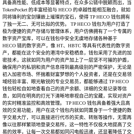
具备高性能、低成本等显著特点，在众多公链中脱颖而出，当
TokenPocket 的丰富经验与 HECO 的卓越性能相互融合，就如
同将锋利的宝剑镶嵌上璀璨的宝石，使得 TP HECO 钱包拥有
了独一无二、无可比拟的优势。 TP HECO 钱包为用户打造了
极为便捷的资产存储与管理体系，用户仿佛拥有了一个专属的
数字资产宝库，可以在钱包中安全无虞地存储各种基于
HECO 链的数字资产，像 HT、HBTC 等具有代表性的数字资
产，都能在这个安全的港湾中安稳栖息，钱包采用了先进的加
密技术，这就如同为用户的资产加上了一层坚不可摧的护盾，
确保用户的私钥和资产信息得到最高级别的严密保护，无论是
初入加密市场、怀揣着财富梦想的个人投资者，还是在交易领
域经验丰富、眼光敏锐的专业交易员，都能够通过 TP HECO
钱包轻松自如地查看自己的资产余额、详细的交易记录等信
息，如同在明亮的灯光下清晰地审视自己的宝藏，实现对资产
的实时精准监控和高效管理。 TP HECO 钱包具备着强大且高
效的交易功能，用户在这个钱包内就如同置身于一个便捷的数
字交易大厅，可以直接进行代币的买卖、转账等操作，无需再
像以往那样繁琐地登录交易所，这一特性不仅极大地提高了交
易的效率，让每一次交易都如同闪电般迅速，还显著降低了交