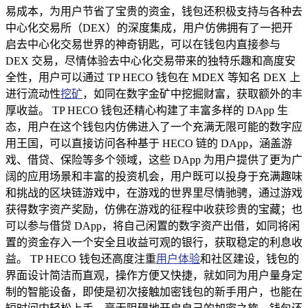
易成本，为用户节省了宝贵的资金，钱包还积极支持与各种去
中心化交易所（DEX）的深度集成，用户仿佛拥有了一把开
启去中心化交易世界的神奇钥匙，可以在钱包内直接参与
DEX 交易，尽情体验去中心化交易带来的独特乐趣和高度安
全性，用户可以通过 TP HECO 钱包在 MDEX 等知名 DEX 上
进行流动性
挖矿
，如同在数字金矿中挖掘财富，获取额外的丰
厚收益。 TP HECO 钱包还精心构建了丰富多样的 DApp 生
态，用户在这个钱包内仿佛进入了一个充满无限可能的数字应
用王国，可以直接访问各种基于 HECO 链的 DApp，涵盖游
戏、借贷、保险等多个领域，这些 DApp 为用户提供了更为广
阔的应用场景和丰富的投资机会，用户既可以投身于充满趣味
和挑战的区块链游戏中，在游戏的世界里尽情驰骋，通过游戏
获得数字资产奖励，仿佛在游戏的征程中收获珍贵的宝藏；也
可以参与借贷 DApp，将自己闲置的数字资产出借，如同将闲
置的资金存入一个安全且收益可观的银行，获取稳定的利息收
益。 TP HECO 钱包还高度注重
用户体验
和社区建设，钱包的
界面设计简洁而直观，操作方便又快捷，就如同为用户量身定
制的智能设备，即使是初次接触加密钱包的新手用户，也能在