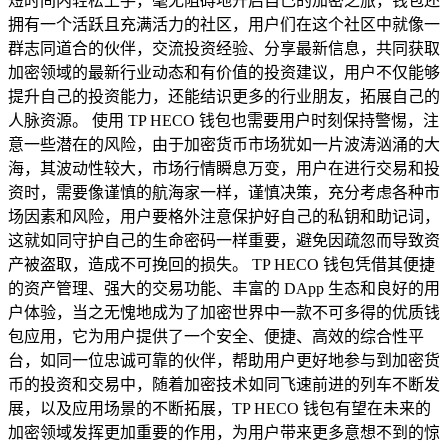
短时间内轻松上手，毫无阻碍地开启自己的加密之旅，钱包还
拥有一个活跃且充满活力的社区，用户们在这个社区中就像一
群志同道合的伙伴，交流投资经验、分享最新信息，共同获取
加密领域的最新行业动态和有价值的投资建议，用户不仅能够
提升自己的投资能力，还能结识更多的行业朋友，拓展自己的
人脉资源。 使用 TP HECO 钱包也需要用户时刻保持警惕，注
意一些潜在的风险，由于加密货币市场犹如一片波涛汹涌的大
海，其波动性较大，市场行情瞬息万变，用户在进行交易和投
资时，需要像谨慎的航海家一样，谨慎决策，充分考虑各种市
场因素和风险，用户要格外注意保护好自己的私钥和助记词，
这就如同守护自己的生命密码一样重要，避免因疏忽而导致资
产被盗取，造成不可挽回的损失。 TP HECO 钱包凭借其便捷
的资产管理、强大的交易功能、丰富的 DApp 生态和良好的用
户体验，当之无愧地成为了加密世界中一款不可多得的优质钱
包应用，它为用户提供了一个安全、便捷、高效的综合性平
台，如同一位忠诚可靠的伙伴，帮助用户更好地参与到加密货
币的投资和交易中，随着加密技术如同飞速前进的列车不断发
展，以及应用场景的不断拓展，TP HECO 钱包有望在未来的
加密领域发挥更加重要的作用，为用户带来更多意想不到的惊