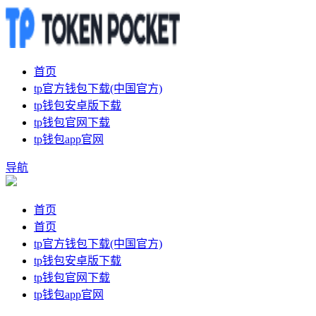
首页
tp官方钱包下载(中国官方)
tp钱包安卓版下载
tp钱包官网下载
tp钱包app官网
导航
首页
首页
tp官方钱包下载(中国官方)
tp钱包安卓版下载
tp钱包官网下载
tp钱包app官网