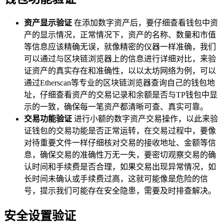
资产显示验证
在添加数字资产后，要仔细查看钱包中资
产的显示情况，正常情况下，资产的名称、数量和市值
等信息应该精确无误，就像精密的仪器一样准确，我们
可以通过与区块链浏览器上的信息进行详细对比，来验
证资产的真实存在和准确性，以以太坊网络为例，可以
通过Etherscan等专业的区块链浏览器查询自己的钱包地
址，仔细查看资产的交易记录和余额是否与TP钱包中显
示的一致，确保每一笔资产都清晰可查、真实可靠。
交易功能验证
进行小额的数字资产交易操作，以此来验
证钱包的交易功能是否正常运转，在交易过程中，要像
对待重要文件一样仔细核对交易的接收地址、金额等信
息，确保交易的准确性万无一失，要密切观察交易的确
认时间和手续费是否合理，如果交易出现异常情况，如
长时间未确认或手续费过高，这就可能像是危险的信
号，提示我们可能存在安全隐患，需要及时排查解决。
安全设置验证