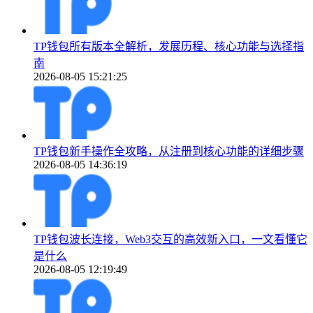
TP钱包所有版本全解析，发展历程、核心功能与选择指
南
2026-08-05 15:21:25
TP钱包新手操作全攻略，从注册到核心功能的详细步骤
2026-08-05 14:36:19
TP钱包波长连接，Web3交互的高效新入口，一文看懂它
是什么
2026-08-05 12:19:49