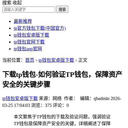
搜索
收起
搜索
最新推荐
tp官方钱包下载(中国官方)
tp钱包安卓版下载
tp钱包官网下载
tp钱包app官网
当前位置：
首页
tp钱包安卓版下载
正文
>
>
下载tp钱包-如何验证TP钱包，保障资产
安全的关键步骤
tp钱包安卓版下载
来源：网络 作者： 编辑：qbadmin
2026-
03-25 17:04:03
浏览：375
评论：0
本文聚焦于TP钱包的下载及验证问题，强调验证
TP钱包是保障资产安全的关键，详细阐述了保障