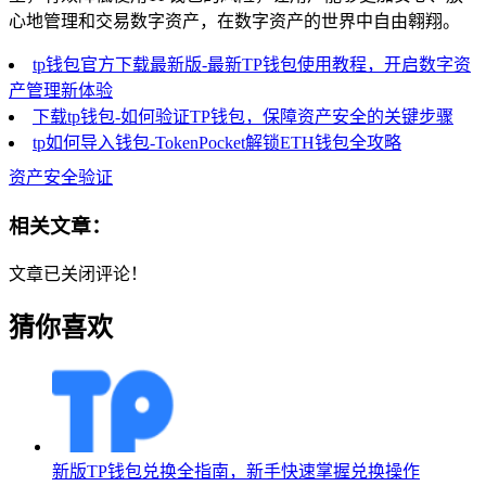
心地管理和交易数字资产，在数字资产的世界中自由翱翔。
tp钱包官方下载最新版-最新TP钱包使用教程，开启数字资
产管理新体验
下载tp钱包-如何验证TP钱包，保障资产安全的关键步骤
tp如何导入钱包-TokenPocket解锁ETH钱包全攻略
资产安全验证
相关文章：
文章已关闭评论！
猜你喜欢
新版TP钱包兑换全指南，新手快速掌握兑换操作