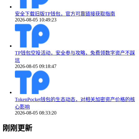
安全下载旧版TP钱包，官方可靠链接获取指南
2026-08-05 10:49:23
TP钱包空投活动，安全参与攻略，免费领数字资产不踩
坑
2026-08-05 09:18:47
TokenPocket钱包的生态动态，对相关加密资产价格的核
心影响
2026-08-05 08:33:20
刚刚更新