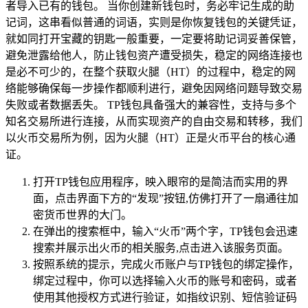
者导入已有的钱包。 当你创建新钱包时，务必牢记生成的助
记词，这串看似普通的词语，实则是你恢复钱包的关键凭证，
就如同打开宝藏的钥匙一般重要，一定要将助记词妥善保管，
避免泄露给他人，防止钱包资产遭受损失，稳定的网络连接也
是必不可少的，在整个获取火腿（HT）的过程中，稳定的网
络能够确保每一步操作都顺利进行，避免因网络问题导致交易
失败或者数据丢失。 TP钱包具备强大的兼容性，支持与多个
知名交易所进行连接，从而实现资产的自由交易和转移，我们
以火币交易所为例，因为火腿（HT）正是火币平台的核心通
证。
打开TP钱包应用程序，映入眼帘的是简洁而实用的界
面，点击界面下方的“发现”按钮,仿佛打开了一扇通往加
密货币世界的大门。
在弹出的搜索框中，输入“火币”两个字，TP钱包会迅速
搜索并展示出火币的相关服务,点击进入该服务页面。
按照系统的提示，完成火币账户与TP钱包的绑定操作，
绑定过程中，你可以选择输入火币的账号和密码，或者
使用其他授权方式进行验证，如指纹识别、短信验证码