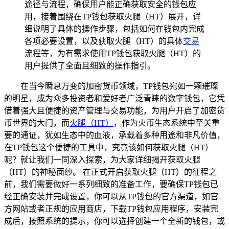
途径与流程，确保用户能正确获取安全的钱包应
用，接着围绕在TP钱包获取火腿（HT）展开，详
细说明了具体的操作步骤，包括如何在钱包内完成
各项必要设置，以及获取火腿（HT）的具体
交易
流程等，为有需求使用TP钱包获取火腿（HT）的
用户提供了全面且细致的操作指引。
在当今瞬息万变的加密货币领域，TP钱包宛如一颗璀璨
的明星，成为众多投资者和爱好者广泛青睐的数字钱包，它凭
借着强大且便捷的资产管理与交易功能，为用户开启了加密货
币世界的大门，而
火腿（HT）
，作为火币生态系统中至关重
要的通证，犹如生态中的血液，承载着多种用途和非凡价值，
在TP钱包这个便捷的工具中，究竟该如何获取火腿（HT）
呢？就让我们一同深入探索，为大家详细揭开获取火腿
（HT）的神秘面纱。 在正式开启获取火腿（HT）的征程之
前，我们需要做好一系列细致的准备工作，要确保TP钱包已
经正确安装并完成设置，你可以从TP钱包的官方渠道，如官
方网站或者正规的应用商店，下载TP钱包应用程序，安装完
成后，按照系统的提示，你可以选择创建一个全新的钱包，或