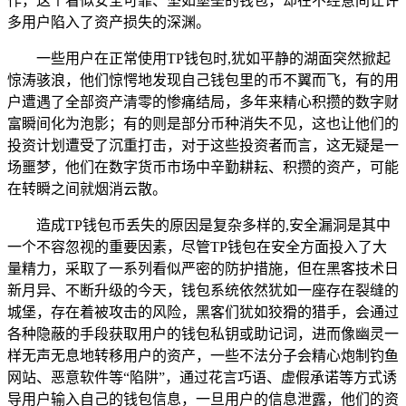
作，这个看似安全可靠、坚如堡垒的钱包，却在不经意间让许
多用户陷入了资产损失的深渊。
一些用户在正常使用TP钱包时,犹如平静的湖面突然掀起
惊涛骇浪，他们惊愕地发现自己钱包里的币不翼而飞，有的用
户遭遇了全部资产清零的惨痛结局，多年来精心积攒的数字财
富瞬间化为泡影；有的则是部分币种消失不见，这也让他们的
投资计划遭受了沉重打击，对于这些投资者而言，这无疑是一
场噩梦，他们在数字货币市场中辛勤耕耘、积攒的资产，可能
在转瞬之间就烟消云散。
造成TP钱包币丢失的原因是复杂多样的,安全漏洞是其中
一个不容忽视的重要因素，尽管TP钱包在安全方面投入了大
量精力，采取了一系列看似严密的防护措施，但在黑客技术日
新月异、不断升级的今天，钱包系统依然犹如一座存在裂缝的
城堡，存在着被攻击的风险，黑客们犹如狡猾的猎手，会通过
各种隐蔽的手段获取用户的钱包私钥或助记词，进而像幽灵一
样无声无息地转移用户的资产，一些不法分子会精心炮制钓鱼
网站、恶意软件等“陷阱”，通过花言巧语、虚假承诺等方式诱
导用户输入自己的钱包信息，一旦用户的信息泄露，他们的资