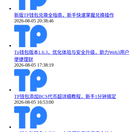
新版TP钱包兑换全指南，新手快速掌握兑换操作
2026-08-05 20:38:46
Tp钱包版本1.6.3，优化体验与安全升级，助力Web3用户
便捷理财
2026-08-05 17:38:19
TP钱包添加BCS代币超详细教程，新手1分钟搞定
2026-08-05 16:53:00