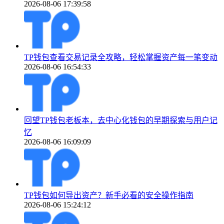
2026-08-06 17:39:58
TP钱包查看交易记录全攻略，轻松掌握资产每一笔变动
2026-08-06 16:54:33
回望TP钱包老板本，去中心化钱包的早期探索与用户记
忆
2026-08-06 16:09:09
TP钱包如何导出资产？新手必看的安全操作指南
2026-08-06 15:24:12