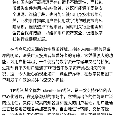
包在国内的下载渠道等存在诸多不确定性，而钱包
币丢失事件为用户敲响警钟，这既可能源于网络安
全漏洞、诈骗手段，也可能与钱包自身技术缺陷有
关，此类事件提醒用户在使用数字钱包时要提高风
险意识，谨慎选择下载来源，同时相关行业也需加
强安全保障措施，以维护用户资产安全，促进数字
钱包行业健康发展。
在当今风起云涌的数字货币领域,TP钱包宛如一颗曾经璀
璨的明星，深受广大投资者与爱好者的青睐，它凭借强大的功
能，为用户搭建起了一个便捷的数字资产存储与交易的桥梁，
近期却有不少用户遭遇了TP钱包中数字资产莫名消失的情
况，这一令人揪心的现象如同一颗重磅炸弹，在数字货币圈子
里引发了广泛的关注与深深的担忧。
TP钱包,其全称为TokenPocket钱包，是一款支持多链的去
中心化钱包，在竞争激烈的市场中，它凭借出色的性能与广泛
的适用性，赢得了较高的知名度和庞大的用户基础，用户能通
过它轻松地管理各类加密货币，自由地进行转账、交易等操