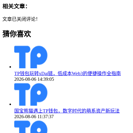
相关文章：
文章已关闭评论！
猜你喜欢
TP钱包玩转xDai链，低成本Web3的便捷操作全指南
2026-08-06 14:39:05
国宝熊猫遇上TP钱包，数字时代的萌系资产新玩法
2026-08-06 11:37:37