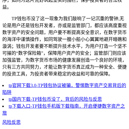
序，如同为这片荒野筑起坚实的围栏，保护投资者的合法权
益。
TP钱包币没了这一现象为我们敲响了一记沉重的警钟,无
论是用户还是钱包开发者，亦或是监管部门，都应该高度重视
数字资产的安全问题，用户要不断提高安全意识，在数字货币
的海洋中谨慎操作，如同驾驶一艘小船小心翼翼地避开暗礁和
漩涡；钱包开发者要不断提升技术水平，为用户打造一个坚不
可摧的“数字保险箱”，保障用户资产的安全；监管部门则应该
加强监管，为数字货币市场的健康发展创造一个良好的环境，
只有三方共同努力，才能让数字货币真正成为一种安全、便捷
的投资工具，为投资者带来稳定的收益和可靠的保障。
tp官网下载3.0-TP钱包协议被骗，警惕数字资产交易背后的
陷阱
tp国内下载-TP钱包币没了，背后的风险与反思
tp下载入口-TP钱包手机版下载指南，开启便捷数字资产之
旅
风险反思