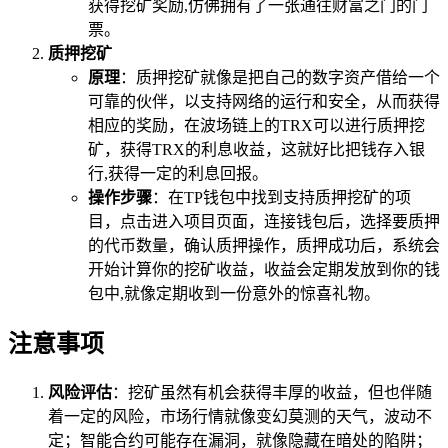
获得挖矿奖励,仿佛拥有了一张通往财富之门的门
票。
质押挖矿
原理
：质押挖矿就像是把自己的数字资产借给一个
可靠的伙伴，以支持网络的运行和安全，从而获得
相应的奖励，在波场链上的TRX可以进行质押挖
矿，获得TRX的利息收益，这就好比把钱存入银
行,获得一定的利息回报。
操作步骤
：在TP钱包中找到支持质押挖矿的项
目，点击进入项目页面，连接钱包后，选择要质押
的代币数量，确认质押操作，质押成功后，系统会
开始计算你的挖矿收益，收益会定期发放到你的钱
包中,就像定期收到一份意外的惊喜礼物。
注意事项
风险评估
：挖矿虽然有机会获得丰厚的收益，但也伴随
着一定的风险，市场行情就像变幻莫测的天气，波动不
定；智能合约可能存在漏洞，就像隐藏在暗处的陷阱；