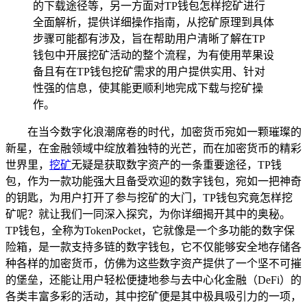
的下载途径等，另一方面对TP钱包怎样挖矿进行
全面解析，提供详细操作指南，从挖矿原理到具体
步骤可能都有涉及，旨在帮助用户清晰了解在TP
钱包中开展挖矿活动的整个流程，为有使用苹果设
备且有在TP钱包挖矿需求的用户提供实用、针对
性强的信息，使其能更顺利地完成下载与挖矿操
作。
在当今数字化浪潮席卷的时代，加密货币宛如一颗璀璨的
新星，在金融领域中绽放着独特的光芒，而在加密货币的精彩
世界里，
挖矿
无疑是获取数字资产的一条重要途径，TP钱
包，作为一款功能强大且备受欢迎的数字钱包，宛如一把神奇
的钥匙，为用户打开了参与挖矿的大门，TP钱包究竟怎样挖
矿呢？就让我们一同深入探究，为你详细揭开其中的奥秘。
TP钱包，全称为TokenPocket，它就像是一个多功能的数字保
险箱，是一款支持多链的数字钱包，它不仅能够安全地存储各
种各样的加密货币，仿佛为这些数字资产提供了一个坚不可摧
的堡垒，还能让用户轻松便捷地参与去中心化金融（DeFi）的
各类丰富多彩的活动，其中挖矿便是其中极具吸引力的一项，