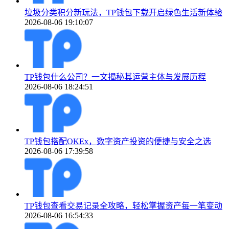
垃圾分类积分新玩法，TP钱包下载开启绿色生活新体验
2026-08-06 19:10:07
TP钱包什么公司？一文揭秘其运营主体与发展历程
2026-08-06 18:24:51
TP钱包搭配OKEx，数字资产投资的便捷与安全之选
2026-08-06 17:39:58
TP钱包查看交易记录全攻略，轻松掌握资产每一笔变动
2026-08-06 16:54:33