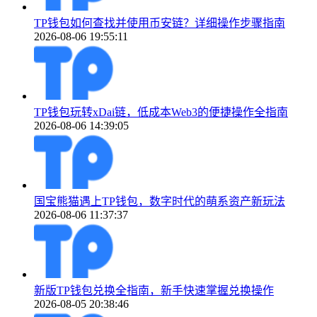
TP钱包如何查找并使用币安链？详细操作步骤指南
2026-08-06 19:55:11
TP钱包玩转xDai链，低成本Web3的便捷操作全指南
2026-08-06 14:39:05
国宝熊猫遇上TP钱包，数字时代的萌系资产新玩法
2026-08-06 11:37:37
新版TP钱包兑换全指南，新手快速掌握兑换操作
2026-08-05 20:38:46