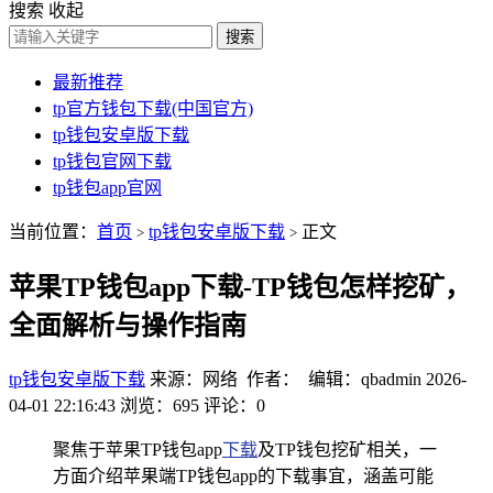
搜索
收起
搜索
最新推荐
tp官方钱包下载(中国官方)
tp钱包安卓版下载
tp钱包官网下载
tp钱包app官网
当前位置：
首页
tp钱包安卓版下载
正文
>
>
苹果TP钱包app下载-TP钱包怎样挖矿，
全面解析与操作指南
tp钱包安卓版下载
来源：网络 作者： 编辑：qbadmin
2026-
04-01 22:16:43
浏览：695
评论：0
聚焦于苹果TP钱包app
下载
及TP钱包挖矿相关，一
方面介绍苹果端TP钱包app的下载事宜，涵盖可能