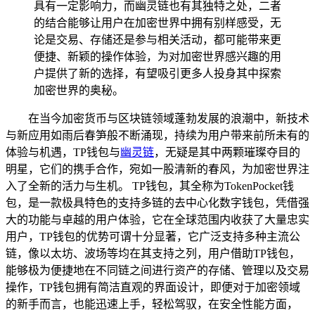
具有一定影响力，而幽灵链也有其独特之处，二者
的结合能够让用户在加密世界中拥有别样感受，无
论是交易、存储还是参与相关活动，都可能带来更
便捷、新颖的操作体验，为对加密世界感兴趣的用
户提供了新的选择，有望吸引更多人投身其中探索
加密世界的奥秘。
在当今加密货币与区块链领域蓬勃发展的浪潮中，新技术
与新应用如雨后春笋般不断涌现，持续为用户带来前所未有的
体验与机遇，TP钱包与
幽灵链
，无疑是其中两颗璀璨夺目的
明星，它们的携手合作，宛如一股清新的春风，为加密世界注
入了全新的活力与生机。 TP钱包，其全称为TokenPocket钱
包，是一款极具特色的支持多链的去中心化数字钱包，凭借强
大的功能与卓越的用户体验，它在全球范围内收获了大量忠实
用户，TP钱包的优势可谓十分显著，它广泛支持多种主流公
链，像以太坊、波场等均在其支持之列，用户借助TP钱包，
能够极为便捷地在不同链之间进行资产的存储、管理以及交易
操作，TP钱包拥有简洁直观的界面设计，即便对于加密领域
的新手而言，也能迅速上手，轻松驾驭，在安全性能方面，