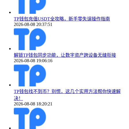
TP钱包充值USDT全攻略，新手零失误操作指南
2026-08-08 20:37:51
解锁TP钱包同步功能，让数字资产跨设备无缝衔接
2026-08-08 19:06:16
TP钱包找不到币？别慌，这几个实用方法帮你快速解
决！
2026-08-08 18:20:21