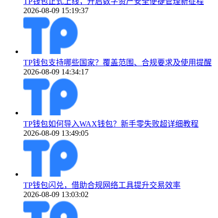
TP钱包正式上线，开启数字资产安全便捷管理新征程
2026-08-09 15:19:37
TP钱包支持哪些国家？覆盖范围、合规要求及使用提醒
2026-08-09 14:34:17
TP钱包如何导入WAX钱包？新手零失败超详细教程
2026-08-09 13:49:05
TP钱包闪兑，借助合规网络工具提升交易效率
2026-08-09 13:03:02