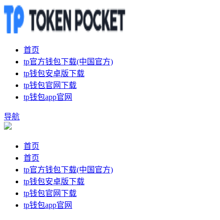
首页
tp官方钱包下载(中国官方)
tp钱包安卓版下载
tp钱包官网下载
tp钱包app官网
导航
首页
首页
tp官方钱包下载(中国官方)
tp钱包安卓版下载
tp钱包官网下载
tp钱包app官网