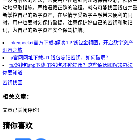
全没有解决的办法，只要用户在遇到问题时保持冷静，积极主
动地采取措施，严格遵循正确的流程，就有可能找回钱包并重
新掌控自己的数字资产，在尽情享受数字金融带来便利的同
时，用户也要时刻保持警惕，注意保护好自己的密钥和助记
词，为自己的数字资产安全保驾护航。
tokenpocket官方下载-解读 TP 钱包金额图，开启数字资产
洞察之旅
tp官网网址下载-TP钱包忘记密钥，如何破局？
tp冷钱包app下载-TP钱包不能提币？这些原因和解决办法
你要知道
密钥找回
相关文章：
文章已关闭评论！
猜你喜欢