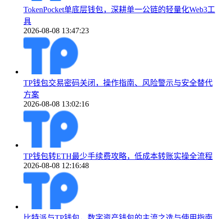
TokenPocket单底层钱包，深耕单一公链的轻量化Web3工
具
2026-08-08 13:47:23
TP钱包交易密码关闭，操作指南、风险警示与安全替代
方案
2026-08-08 13:02:16
TP钱包转ETH最少手续费攻略，低成本转账实操全流程
2026-08-08 12:16:48
比特派与TP钱包，数字资产钱包的主流之选与使用指南