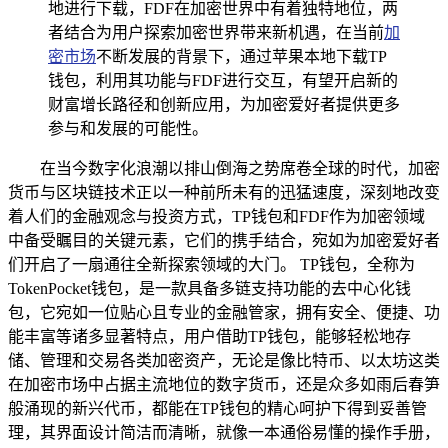
地进行下载，FDF在加密世界中有着独特地位，两
者结合为用户探索加密世界带来新机遇，在当前
加
密市场
不断发展的背景下，通过苹果本地下载TP
钱包，利用其功能与FDF进行交互，有望开启新的
财富增长路径和创新应用，为加密爱好者提供更多
参与和发展的可能性。
在当今数字化浪潮以排山倒海之势席卷全球的时代，加密
货币与区块链技术正以一种前所未有的迅猛速度，深刻地改变
着人们的金融观念与投资方式，TP钱包和FDF作为加密领域
中备受瞩目的关键元素，它们的携手结合，宛如为加密爱好者
们开启了一扇通往全新探索领域的大门。 TP钱包，全称为
TokenPocket钱包，是一款具备多链支持功能的去中心化钱
包，它宛如一位贴心且专业的金融管家，拥有安全、便捷、功
能丰富等诸多显著特点，用户借助TP钱包，能够轻松地存
储、管理和交易各类加密资产，无论是像比特币、以太坊这类
在加密市场中占据主流地位的数字货币，还是众多如雨后春笋
般涌现的新兴代币，都能在TP钱包的精心呵护下得到妥善管
理，其界面设计简洁而清晰，就像一本通俗易懂的操作手册，