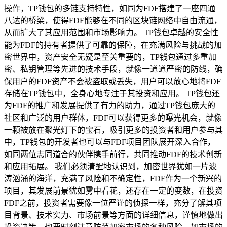
操作，TP钱包的多链支持特性，如同为FDF搭建了一座四通
八达的桥梁，使得FDF能够在不同的区块链网络中自由流通，
从而扩大了其应用范围和市场影响力。 TP钱包卓越的安全性
能为FDF的持有者提供了可靠的保障，在充满风险与挑战的加
密世界中，资产安全无疑是至关重要的，TP钱包通过多重加
密、私钥管理等先进的技术手段，就像一道道严密的防线，确
保用户的FDF资产不会被盗取或丢失，用户可以放心地将FDF
存储在TP钱包中，全身心地专注于其投资和应用。 TP钱包还
为FDF的推广和发展提供了有力的助力，通过TP钱包庞大的
社区和广泛的用户群体，FDF可以获得更多的曝光机会，就像
一颗被放在聚光灯下的宝石，吸引更多的投资者和用户参与其
中，TP钱包的开发者也可以与FDF项目团队展开深入合作，
如同两位志同道合的伙伴携手前行，共同推动FDF的技术创新
和应用拓展。 我们必须清醒地认识到，加密世界犹如一片波
涛汹涌的海洋，充满了风险和不确定性，FDF作为一个新兴的
项目，其发展前景犹如雾中看花，还存在一定的变数，在投资
FDF之前，投资者需要像一位严谨的侦探一样，充分了解其项
目背景、技术实力、市场前景等方面的详细信息，谨慎地做出