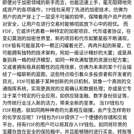
即便对于加密领域的新手而言，也能迅速上手，毫无阻碍地完
成资产的各项操作，TP钱包采用了先进的加密技术，仿佛为
用户的资产穿上了一层坚不可摧的铠甲，保障着用户资产的绝
对安全，让用户在进行交易时能够彻底放下心中的担忧。 而
FDF，它或许代表着一种特定的加密项目、代币或者协议，在
变幻莫测的加密世界里，新的项目和代币如繁星般不断涌现，
FDF极有可能是其中一颗正闪耀着光芒、冉冉升起的新星，它
可能拥有独特的技术架构，宛如一座设计精妙的大厦；或是具
备别具一格的经济模型，如同一种充满智慧的资源分配方案；
又或者拥有极具前瞻性的应用场景，仿佛为未来的某个行业描
绘了一幅崭新的蓝图，这些特点吸引着众多投资者和开发者的
目光，FDF可能基于某种创新的共识机制，就像一个高效的交
通指挥系统，实现更高效的交易确认和数据处理；亦或是它专
注于某个特定的行业应用，如供应链金融、数字身份验证等，
为传统行业注入新的活力，带来全新的变革。 当TP钱包与
FDF相遇，就如同两种神奇的元素相互碰撞，会产生怎样奇妙
的化学反应呢？TP钱包为FDF提供了一个便捷的存储和交易
平台，持有FDF的用户可以将其存入TP钱包，如同将珍贵的
宝藏存放在安全的保险箱中，并且能够随时进行买卖、转账等