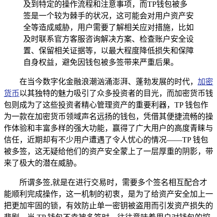
及到特定的操作流程和注意事项，而TP钱包被多
签是一个较为棘手的状况，这可能会对用户资产安
全等造成威胁，用户需要了解相关应对措施，比如
及时联系官方客服咨询解决方案、检查账户安全设
置、保留相关证据等，以最大程度降低损失和保障
自身权益，避免因钱包被多签带来严重后果。
在当今数字化金融浪潮汹涌澎湃、蓬勃发展的时代，
加密
货币
以其独特的魅力吸引了众多投资者的目光，而加密货币钱
包则成为了这些投资者精心管理资产的重要利器，TP 钱包作
为一款在加密货币领域声名远扬的钱包，凭借其便捷流畅的操
作体验和丰富多样的强大功能，赢得了广大用户的高度青睐与
信任，近期却有不少用户遭遇了令人忧心的情况——TP 钱包
被多签，这无疑给他们的资产安全蒙上了一层厚重的阴影，带
来了极大的潜在威胁。
所谓多签,就是在进行交易时，需要多个签名相互配合才
能顺利完成操作，这一机制的初衷，是为了给资产安全加上一
把更加牢固的锁，有效防止单一密钥被盗用而引发资产损失的