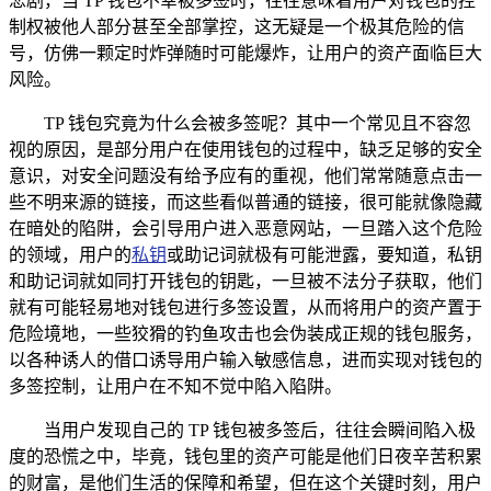
悲剧，当 TP 钱包不幸被多签时，往往意味着用户对钱包的控
制权被他人部分甚至全部掌控，这无疑是一个极其危险的信
号，仿佛一颗定时炸弹随时可能爆炸，让用户的资产面临巨大
风险。
TP 钱包究竟为什么会被多签呢？其中一个常见且不容忽
视的原因，是部分用户在使用钱包的过程中，缺乏足够的安全
意识，对安全问题没有给予应有的重视，他们常常随意点击一
些不明来源的链接，而这些看似普通的链接，很可能就像隐藏
在暗处的陷阱，会引导用户进入恶意网站，一旦踏入这个危险
的领域，用户的
私钥
或助记词就极有可能泄露，要知道，私钥
和助记词就如同打开钱包的钥匙，一旦被不法分子获取，他们
就有可能轻易地对钱包进行多签设置，从而将用户的资产置于
危险境地，一些狡猾的钓鱼攻击也会伪装成正规的钱包服务，
以各种诱人的借口诱导用户输入敏感信息，进而实现对钱包的
多签控制，让用户在不知不觉中陷入陷阱。
当用户发现自己的 TP 钱包被多签后，往往会瞬间陷入极
度的恐慌之中，毕竟，钱包里的资产可能是他们日夜辛苦积累
的财富，是他们生活的保障和希望，但在这个关键时刻，用户