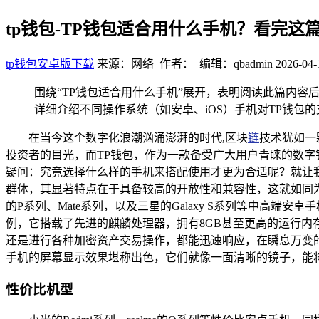
tp钱包-TP钱包适合用什么手机？看完这
tp钱包安卓版下载
来源：网络 作者： 编辑：qbadmin
2026-04-
围绕“TP钱包适合用什么手机”展开，表明阅读此篇内
详细介绍不同操作系统（如安卓、iOS）手机对TP钱包
在当今这个数字化浪潮汹涌澎湃的时代,区块
链
技术犹如一
投资者的目光，而TP钱包，作为一款备受广大用户青睐的数
疑问：究竟选择什么样的手机来搭配使用才更为合适呢？就让
群体，其显著特点在于具备较高的开放性和兼容性，这就如同为
的P系列、Mate系列，以及三星的Galaxy S系列等中高端
例，它搭载了先进的麒麟处理器，拥有8GB甚至更高的运行内
还是进行各种加密资产交易操作，都能迅速响应，在瞬息万变
手机的屏幕显示效果堪称出色，它们就像一面清晰的镜子，能
性价比机型