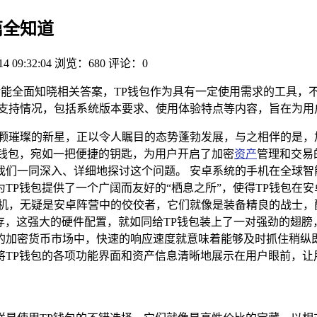
篇全知道
14 09:32:04
浏览：680
评论：0
容后能全面知晓相关答案，TP钱包作为具有一定使用需求的工具
的支持情况，包括系统版本要求、使用体验特点等内容，旨在为用
颗璀璨的新星，正以令人瞩目的态势蓬勃发展，与之相伴的是，
字钱包，宛如一把便捷的钥匙，为用户开启了加密
资产
管理和交易
我们一同深入、详细地探讨这个问题。 安卓系统的手机在全球智
TP钱包提供了一个广阔而友好的“栖息之所”，使得TP钱包在
安卓手机，无疑是安卓阵营中的佼佼者，它们就像是装备精良的战士，配备
存，这强大的硬件配置，就如同给TP钱包装上了一对强劲的翅膀
的加密货币市场中，快速的响应速度就意味着能够及时抓住稍纵
将TP钱包的各项功能界面和资产信息清晰地展示在用户眼前，让