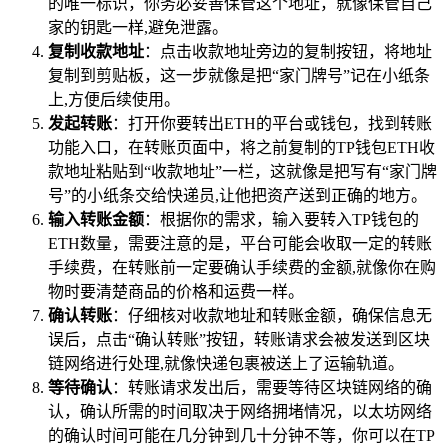
的唯一标识，你务必妥善保管这个地址，就像保管自己
家的钥匙一样,避免泄露。
复制收款地址
：点击收款地址旁边的复制按钮，将地址
复制到剪贴板，这一步就像是把“家门牌号”记在小纸条
上,方便后续使用。
发起转账
：打开你要转出ETH的平台或钱包，找到转账
功能入口，在转账页面中，将之前复制的TP钱包ETH收
款地址粘贴到“收款地址”一栏，这就像是把写有“家门牌
号”的小纸条交给快递员,让他把资产送到正确的地方。
输入转账金额
：根据你的需求，输入要转入TP钱包的
ETH数量，需要注意的是，平台可能会收取一定的转账
手续费，在转账前一定要确认手续费的金额,就像你在购
物时要清楚商品的价格和运费一样。
确认转账
：仔细核对收款地址和转账金额，确保信息无
误后，点击“确认转账”按钮，转账请求会被发送到区块
链网络进行处理,就像快递包裹被送上了运输轨道。
等待确认
：转账请求发出后，需要等待区块链网络的确
认，确认所需的时间取决于网络拥堵情况，以太坊网络
的确认时间可能在几分钟到几十分钟不等，你可以在TP