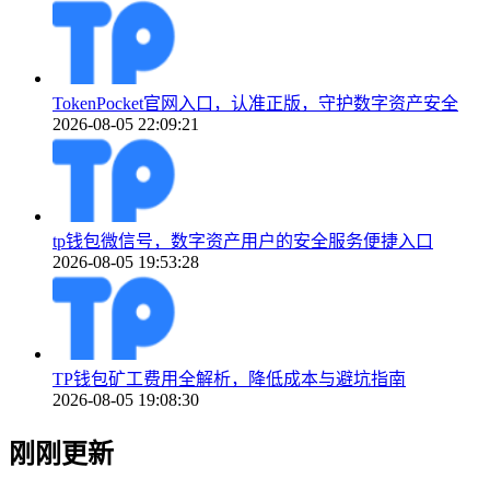
TokenPocket官网入口，认准正版，守护数字资产安全
2026-08-05 22:09:21
tp钱包微信号，数字资产用户的安全服务便捷入口
2026-08-05 19:53:28
TP钱包矿工费用全解析，降低成本与避坑指南
2026-08-05 19:08:30
刚刚更新