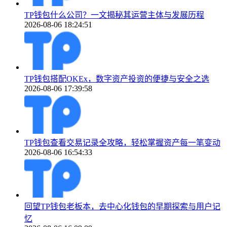
TP钱包什么公司？一文揭秘其运营主体与发展历程
2026-08-06 18:24:51
TP钱包搭配OKEx，数字资产投资的便捷与安全之选
2026-08-06 17:39:58
TP钱包查看交易记录全攻略，轻松掌握资产每一笔变动
2026-08-06 16:54:33
回望TP钱包老板本，去中心化钱包的早期探索与用户记
忆