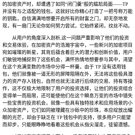
的加密资产时，却遭遇了如同“闭门羹”般的尴尬局面——TP
并没有与之适配的钱包，这就好比你精心打造了一把号称万能
的钥匙，自信满满地想要开启所有的财富之门，却无奈地发
现，有一扇门无论你如何努力尝试，它始终紧闭，纹丝不动。
从用户的角度深入剖析,这一问题严重影响了他们的投资
和交易体验，在加密资产的浩瀚宇宙中，一些新兴的加密项目
宛如璀璨的新星，其背后蕴含着巨大的潜力和创新价值，用户
们敏锐地捕捉到了这些机会，满怀热情地想要参与其中，渴望
在这个充满变数的市场中分得一杯羹，由于 TP 没有适用钱
包，他们就像被一道无形的屏障阻隔在外，无法将这些极具潜
力的资产存入钱包，自然也就无法进行后续的交易、持有等操
作，这不仅极大地限制了用户的投资选择，让他们的投资组合
变得单一而局限，还可能使他们在这个瞬息万变的市场中错失
一些宝贵的投资机会，就像一些具有独特技术和应用场景的小
众加密资产，它们如同被埋藏在沙砾中的珍珠，本应绽放出耀
眼的光芒，却由于缺乏在 TP 钱包中的支持，很多用户只能望
而却步，只能眼睁睁地看着这些机会从指尖溜走，徒留遗憾。