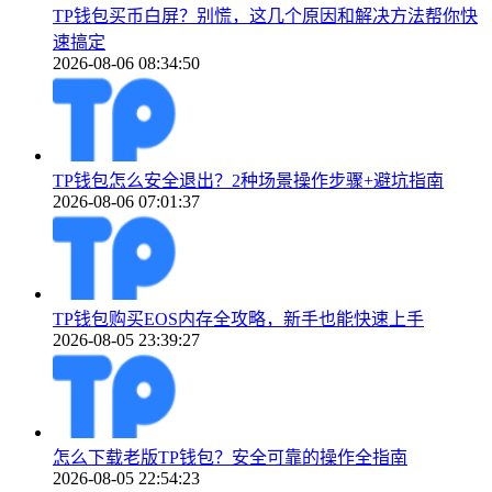
TP钱包买币白屏？别慌，这几个原因和解决方法帮你快
速搞定
2026-08-06 08:34:50
TP钱包怎么安全退出？2种场景操作步骤+避坑指南
2026-08-06 07:01:37
TP钱包购买EOS内存全攻略，新手也能快速上手
2026-08-05 23:39:27
怎么下载老版TP钱包？安全可靠的操作全指南
2026-08-05 22:54:23