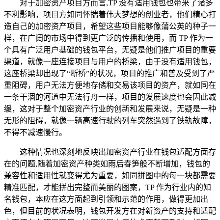
对于加密资产项目方而言,TP 没有适用钱包也带来了诸多
不利影响，项目方如同怀揣着伟大梦想的创业者，他们精心打
造自己的加密资产项目，希望这些项目能够像蒲公英的种子一
样，在广阔的市场中得到更广泛的传播和使用，而 TP 作为一
个具有广泛用户基础的钱包平台，无疑是他们推广项目的重要
渠道，就像一座连接项目与用户的桥梁，由于没有适用钱包，
这座桥梁却出现了“断桥”的状况，项目的推广和普及受到了严
重阻碍，用户无法方便地存储和交易该项目的资产，就如同在
一条干涸的河道中无法行舟一样，项目的发展速度也会因此减
缓，这对于整个加密资产行业的创新和发展来说，无疑是一种
无形的阻碍，就像一辆高速行驶的列车突然遇到了铁轨故障，
不得不减速慢行。
这种情况也深刻地反映出加密资产行业在钱包适配方面存
在的问题,随着加密资产种类如雨后春笋般不断增加，钱包的
兼容性和适用性就变得尤为重要，如同拼图中的每一块都需要
精准匹配，才能拼出完整而美丽的图案，TP 作为行业内的知
名钱包，本应在这方面起到引领和示范的作用，做得更加出
色，但目前的状况表明，钱包开发方在对新资产的支持和适配