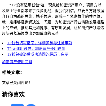
“TP 没有适用钱包”这一现象给加密资产用户、项目方以
及整个行业都带来了诸多挑战，但我们相信，只要各方能够摒
弃各自为战的思维，携手共进，形成一个紧密协作的共同体，
就一定能够逐步解决这一问题，为加密资产行业清除发展道路
上的障碍，推动其更加健康、有序地发展，让加密资产领域这
片新兴蓝海焕发出更加璀璨的光芒。
TP钱包填写指南，详细步骤与注意事项
TP 无适用钱包，加密资产使用遇阻
TP钱包被盗后成功追回的经历与启示
加密资产使用受阻
相关文章：
文章已关闭评论！
猜你喜欢