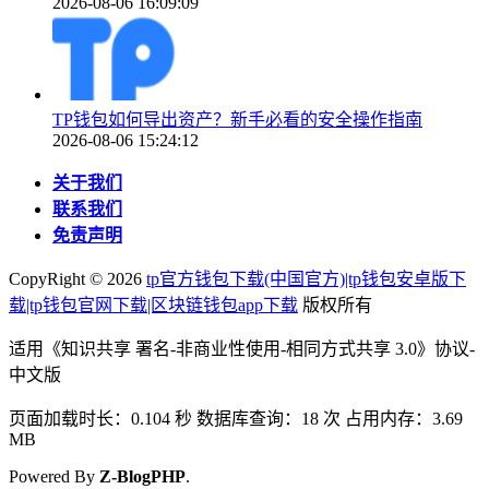
2026-08-06 16:09:09
TP钱包如何导出资产？新手必看的安全操作指南
2026-08-06 15:24:12
关于我们
联系我们
免责声明
CopyRight ©
2026
tp官方钱包下载(中国官方)|tp钱包安卓版下
载|tp钱包官网下载|区块链钱包app下载
版权所有
适用《知识共享 署名-非商业性使用-相同方式共享 3.0》协议-
中文版
页面加载时长：0.104 秒 数据库查询：18 次 占用内存：3.69
MB
Powered By
Z-BlogPHP
.