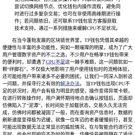
尝试切换网络节点、优化钱包内操作流程，避免同
时进行过多复杂交易；也可在非使用高峰期进行操
作；若问题依旧，还可联系TP钱包官方客服获取
技术支持，通过一系列措施来缓解CPU不足状况。
在当今蓬勃发展的区块链世界里，TP钱包凭借其卓越的
便捷性与丰富的多功能性，宛如一颗璀璨的明星，成为了广大
用户管理数字资产的不二之选，不少用户在畅享TP钱包带来
的便利时，却遭遇了
CPU不足
这一棘手难题，这一问题犹如一
颗“绊脚石”，不仅极大地影响了用户使用钱包时的流畅体验，
还可能给用户带来诸多不必要的困扰，让我们一同深入剖析这
一问题，并探寻行之有效的
解决办法
。 当TP钱包出现CPU不
足的状况时，用户会有极为明显的感受，操作变得异常卡顿，
在进行转账操作时，用户满怀期待地点击确认按钮后，页面却
仿佛陷入了“泥潭”，长时间处于加载状态，交易久久无法完
成，仿佛时间都被凝固了一般，而在查询资产信息时，数据的
刷新速度变得极为迟缓，就像一位年迈的老者缓慢前行，甚至
可能出现数据无法正常显示的尴尬情况，在与智能合约进行交
互时，也会出现响应不及时的现象，仿佛信号被阻隔在了遥远