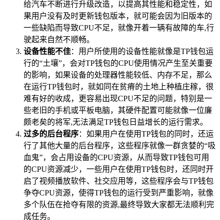
给汽车不断进行升级改造，以提高其性能和稳定性，如
果用户没有及时更新钱包版本，就可能会因为旧版本的
一些缺陷而导致CPU不足，就像开着一辆有故障的车,行
驶起来自然不顺畅。
设备性能不佳
：用户所使用的设备性能就像是TP钱包运
行的“土壤”，会对TP钱包的CPU使用情况产生至关重要
的影响，如果设备的处理器性能较低、内存不足，那么
在运行TP钱包时，就如同在贫瘠的土地上种植庄稼，很
难有好的收成，更容易出现CPU不足的问题，特别是一
些老旧的手机或平板电脑，其硬件配置可能就像一位廉
颇老矣的将军,无法满足TP钱包日益增长的运行需求。
过多的后台程序
：如果用户在使用TP钱包的同时，还运
行了其他大量的后台程序，这些程序就像一群贪婪的“吸
血鬼”，会占用设备的CPU资源，从而导致TP钱包可用
的CPU资源减少，一些用户在使用TP钱包时，还同时开
启了视频播放软件、社交应用等，这些程序会与TP钱包
争夺CPU资源，使得TP钱包的运行受到严重影响，就像
多个队伍在抢夺有限的资源,最终导致大家都无法顺利完
成任务。