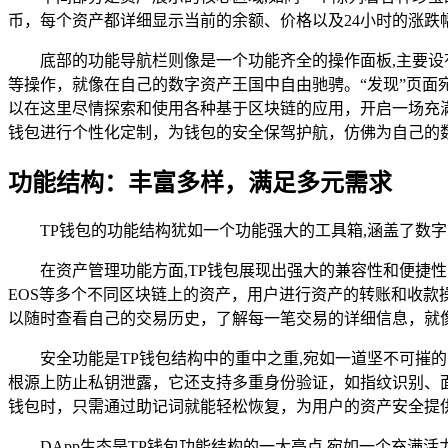
币，每个资产都详细显示当前的余额、价格以及24小时的涨
底部的功能导航栏则像是一个功能齐全的操作面板,主要设有
等操作，就像在自己的数字资产王国中自由驰骋。“发现”页面
以在这里尽情探索和使用各种基于区块链的应用，开启一场充
钱包进行个性化定制，为钱包的安全保驾护航，仿佛为自己的
功能结构：丰富多样，满足多元需求
TP钱包的功能结构犹如一个功能强大的工具箱,涵盖了数
在资产管理功能方面,TP钱包展现出强大的兼容性和便捷
EOS等多个不同区块链上的资产，用户进行资产的转账和收
以随时查看自己的交易历史，了解每一笔交易的详细信息，就
安全功能是TP钱包结构中的重中之重,宛如一道坚不可摧
根源上防止私钥泄露，它还支持多重身份验证，如指纹识别、
钱包时，只需通过助记词就能轻松恢复，为用户的资产安全提
DApp生态是TP钱包功能结构的一大亮点,宛如一个充满