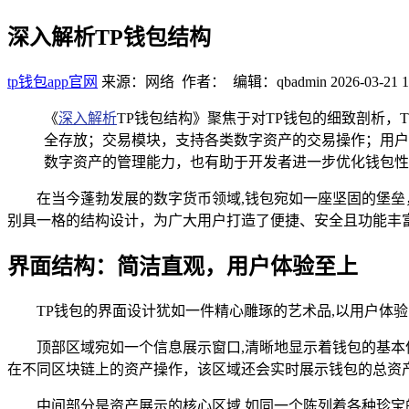
深入解析TP钱包结构
tp钱包app官网
来源：网络 作者： 编辑：qbadmin
2026-03-21 1
《
深入解析
TP钱包结构》聚焦于对TP钱包的细致剖析，
全存放；交易模块，支持各类数字资产的交易操作；用户
数字资产的管理能力，也有助于开发者进一步优化钱包性
在当今蓬勃发展的数字货币领域,钱包宛如一座坚固的堡垒，
别具一格的结构设计，为广大用户打造了便捷、安全且功能丰
界面结构：简洁直观，用户体验至上
TP钱包的界面设计犹如一件精心雕琢的艺术品,以用户体
顶部区域宛如一个信息展示窗口,清晰地显示着钱包的基
在不同区块链上的资产操作，该区域还会实时展示钱包的总资
中间部分是资产展示的核心区域,如同一个陈列着各种珍