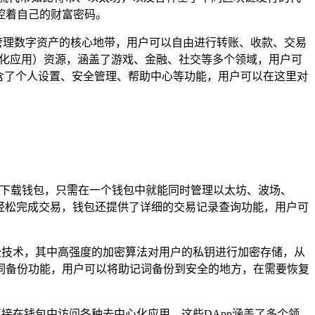
控着自己的财富密码。
用户管理数字资产的核心地带，用户可以自由进行转账、收款、交易
心化应用）资源，涵盖了游戏、金融、社交等多个领域，用户可
含了个人设置、安全管理、帮助中心等功能，用户可以在这里对
独下载钱包，只需在一个钱包中就能同时管理以太坊、波场、
轻松完成交易，钱包还提供了详细的交易记录查询功能，用户可
全技术，其中高强度的加密算法对用户的私钥进行加密存储，从
词备份功能，用户可以将助记词备份到安全的地方，在需要恢复
直接在钱包中访问各种去中心化应用，这些DApp涵盖了多个领