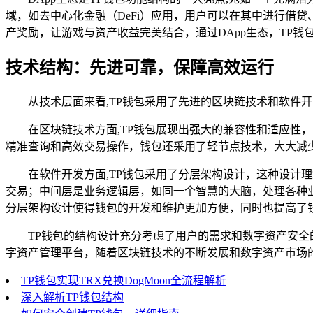
域，如去中心化金融（DeFi）应用，用户可以在其中进行借
产奖励，让游戏与资产收益完美结合，通过DApp生态，TP
技术结构：先进可靠，保障高效运行
从技术层面来看,TP钱包采用了先进的区块链技术和软件
在区块链技术方面,TP钱包展现出强大的兼容性和适应
精准查询和高效交易操作，钱包还采用了轻节点技术，大大减
在软件开发方面,TP钱包采用了分层架构设计，这种设
交易；中间层是业务逻辑层，如同一个智慧的大脑，处理各种
分层架构设计使得钱包的开发和维护更加方便，同时也提高了
TP钱包的结构设计充分考虑了用户的需求和数字资产安
字资产管理平台，随着区块链技术的不断发展和数字资产市场
TP钱包实现TRX兑换DogMoon全流程解析
深入解析TP钱包结构