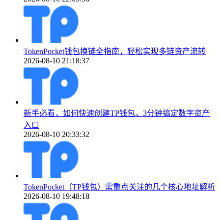
TokenPocket钱包换链全指南，轻松实现多链资产流转
2026-08-10 21:18:37
新手必看，如何快速创建TP钱包，3分钟搞定数字资产
入口
2026-08-10 20:33:32
TokenPocket（TP钱包）需重点关注的几个核心地址解析
2026-08-10 19:48:18