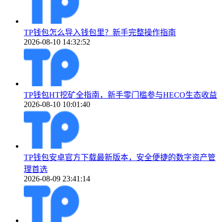
TP钱包怎么导入钱包里？新手完整操作指南
2026-08-10 14:32:52
TP钱包HT挖矿全指南，新手零门槛参与HECO生态收益
2026-08-10 10:01:40
TP钱包安卓官方下载最新版本，安全便捷的数字资产管
理首选
2026-08-09 23:41:14