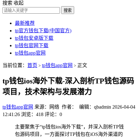
搜索
收起
搜索
最新推荐
tp官方钱包下载(中国官方)
tp钱包安卓版下载
tp钱包官网下载
tp钱包app官网
当前位置：
首页
tp钱包app官网
正文
>
>
tp钱包ios海外下载-深入剖析TP钱包源码
项目，技术架构与发展潜力
tp钱包app官网
来源：网络 作者： 编辑：qbadmin
2026-04-04
12:41:26
浏览：418
评论：0
主要聚焦于“tp钱包ios海外下载”，并深入剖析TP钱
包源码项目，一方面探讨TP钱包在iOS海外渠道的