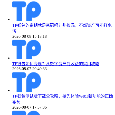
TP钱包的密钥就是密码吗？别搞混，不然资产可能打水
漂
2026-08-08 15:18:18
TP钱包如何变现？从数字资产到收益的实用攻略
2026-08-07 20:40:33
TP钱包测试版下载全攻略，抢先体验Web3新功能的正确
姿势
2026-08-07 17:37:36