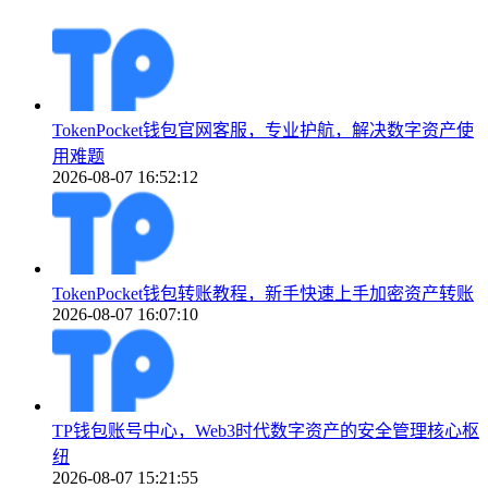
TokenPocket钱包官网客服，专业护航，解决数字资产使
用难题
2026-08-07 16:52:12
TokenPocket钱包转账教程，新手快速上手加密资产转账
2026-08-07 16:07:10
TP钱包账号中心，Web3时代数字资产的安全管理核心枢
纽
2026-08-07 15:21:55