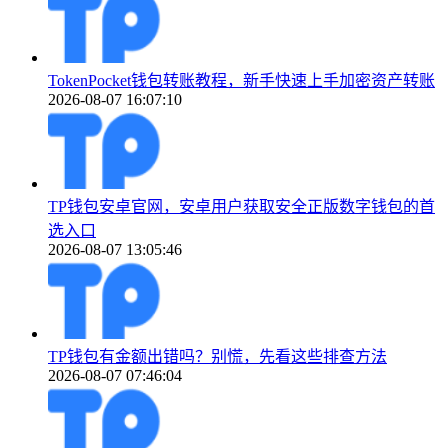
TokenPocket钱包转账教程，新手快速上手加密资产转账
2026-08-07 16:07:10
TP钱包安卓官网，安卓用户获取安全正版数字钱包的首
选入口
2026-08-07 13:05:46
TP钱包有金额出错吗？别慌，先看这些排查方法
2026-08-07 07:46:04