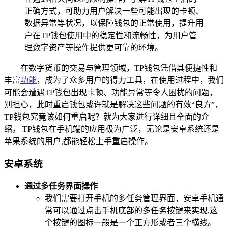
正确方式，可助力用户解决一些可能出现的卡顿、
数据异常等状况，以保障钱包的正常使用，提升用
户在TP钱包使用中的稳定性和流畅性，为用户管
理数字资产等操作提供更可靠的环境。
在数字货币的交易与管理领域，TP钱包凭借其便捷性和
丰富
功能
，成为了众多用户的得力工具，在使用过程中，我们
可能会遭遇TP钱包出现卡顿、功能异常等令人困扰的问题，
别担心，此时重启钱包或许就是解决这些问题的有效“良方”，
TP钱包究竟该如何重启呢？就为大家进行详细且全面的介
绍。 TP钱包在手机端的应用极为广泛，无论是安卓系统还是
苹果系统的用户,都能轻松上手重启操作。
安卓系统
通过多任务界面操作
我们需要打开手机的多任务管理界面，安卓手机通
常可以通过点击手机底部的多任务按键来实现,这
个按键的图标一般是一个正方形或者三个横线。