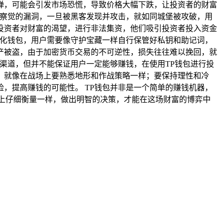
弹，可能会引发市场恐慌，导致价格大幅下跌，让投资者的财富
不易察觉的漏洞，一旦被黑客发现并攻击，就如同城堡被攻破，用
用投资者对财富的渴望，进行非法集资，他们吸引投资者投入资金
心化钱包，用户需要像守护宝藏一样自行保管好私钥和助记词，
产被盗，由于加密货币交易的不可逆性，损失往往难以挽回，就
的渠道，但并不能保证用户一定能够赚钱，在使用TP钱包进行投
，就像在战场上要熟悉地形和作战策略一样；要保持理性和冷
，提高赚钱的可能性。 TP钱包并非是一个简单的赚钱机器，
上仔细衡量一样，做出明智的决策，才能在这场财富的博弈中