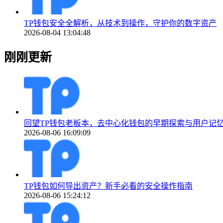
TP钱包安全全解析，从技术到操作，守护你的数字资产
2026-08-04 13:04:48
刚刚更新
回望TP钱包老板本，去中心化钱包的早期探索与用户记
2026-08-06 16:09:09
TP钱包如何导出资产？新手必看的安全操作指南
2026-08-06 15:24:12