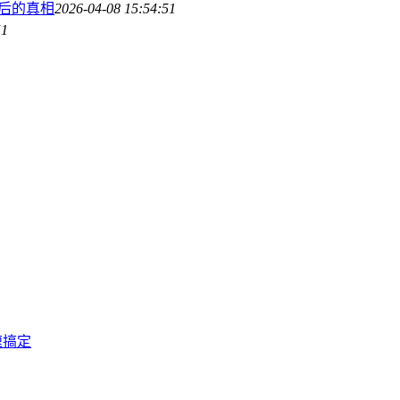
背后的真相
2026-04-08 15:54:51
51
速搞定