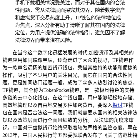
手机下载相关情况受关注，而对于其在国内的合法
性问题，需从法律层面探究其边界，随着数字资产
和虚拟货币交易热度上升，TP钱包的法律地位成
为焦点，深入分析有助于清晰了解其在国内的法律
定位，为用户提供准确的法律指引，避免因不了解
法律边界而带来潜在风险。
在当今这个数字化迅猛发展的时代,加密货币及其相关的
钱包应用如同璀璨星辰，逐渐走进了大众的视野，TP钱包作
为一款声名远扬的加密货币钱包，凭借其独特的功能和便捷的
操作，吸引了不少用户的关注目光，而它在国内的合法性问
题，更是如同热门话题一般，成为了众多人热烈讨论的焦点。
TP钱包，其全称为TokenPocket钱包，是一款极具特色的支持
多链的去中心化钱包，在这个钱包里，用户能够轻松地存储、
高效地管理以及自由地交易多种加密货币，要深入
探讨
TP钱
包在国内是否合法这一问题，我们就需要从国内的相关法律法
规以及政策层面进行全面且细致的分析。 从法律的角度来审
视，中国对于虚拟货币始终采取着较为严格的监管态度，早在
2013年，中国人民银行等五部委就联合发布了《关于防范比特