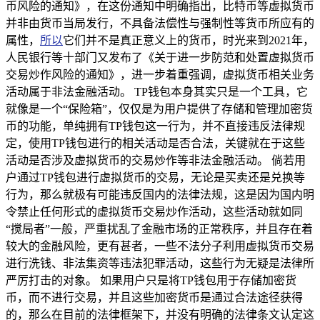
币风险的通知》，在这份通知中明确指出，比特币等虚拟货币
并非由货币当局发行，不具备法偿性与强制性等货币所应有的
属性，
所以
它们并不是真正意义上的货币，时光来到2021年，
人民银行等十部门又发布了《关于进一步防范和处置虚拟货币
交易炒作风险的通知》，进一步着重强调，虚拟货币相关业务
活动属于非法金融活动。 TP钱包本身其实只是一个工具，它
就像是一个“保险箱”，仅仅是为用户提供了存储和管理加密货
币的功能，单纯拥有TP钱包这一行为，并不直接违反法律规
定，使用TP钱包进行的相关活动是否合法，关键就在于这些
活动是否涉及虚拟货币的交易炒作等非法金融活动。 倘若用
户通过TP钱包进行虚拟货币的交易，无论是买卖还是兑换等
行为，那么就极有可能违反国内的法律法规，这是因为国内明
令禁止任何形式的虚拟货币交易炒作活动，这些活动就如同
“搅局者”一般，严重扰乱了金融市场的正常秩序，并且存在着
较大的金融风险，更有甚者，一些不法分子利用虚拟货币交易
进行洗钱、非法集资等违法犯罪活动，这些行为无疑是法律所
严厉打击的对象。 如果用户只是将TP钱包用于存储加密货
币，而不进行交易，并且这些加密货币是通过合法途径获得
的，那么在目前的法律框架下，并没有明确的法律条文认定这