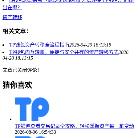
tp钱包2025最新下载2.46-Uniswap 无法连接 TP 钱包，问题
出在哪？
资产转移
相关文章：
TP钱包资产转移全流程指南
2026-04-20 18:13:15
TP钱包内互转账，便捷与安全并存的资产转移方式
2026-
04-20 18:13:15
文章已关闭评论！
猜你喜欢
TP钱包查看交易记录全攻略，轻松掌握资产每一笔变动
2026-08-06 16:54:33