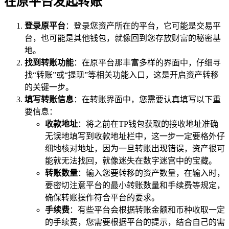
在原平台发起转账
登录原平台
：登录您资产所在的平台，它可能是交易平
台，也可能是其他钱包，就像回到您存放财富的秘密基
地。
找到转账功能
：在原平台那丰富多样的界面中，仔细寻
找“转账”或“提现”等相关功能入口，这是开启资产转移
的关键一步。
填写转账信息
：在转账界面中，您需要认真填写以下重
要信息：
收款地址
：将之前在TP钱包获取的接收地址准确
无误地填写到收款地址栏中，这一步一定要格外仔
细地核对地址，因为一旦转账出现错误，资产很可
能就无法找回，就像迷失在数字迷宫中的宝藏。
转账数量
：输入您要转移的资产数量，在输入时，
要密切注意平台的最小转账数量和手续费等规定，
确保转账操作符合平台的要求。
手续费
：有些平台会根据转账金额和币种收取一定
的手续费，您需要根据平台的提示，结合自己的需