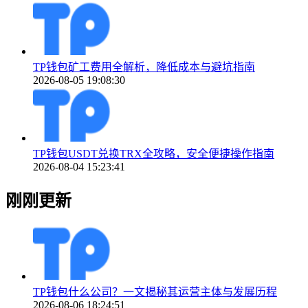
TP钱包矿工费用全解析，降低成本与避坑指南
2026-08-05 19:08:30
TP钱包USDT兑换TRX全攻略，安全便捷操作指南
2026-08-04 15:23:41
刚刚更新
TP钱包什么公司？一文揭秘其运营主体与发展历程
2026-08-06 18:24:51