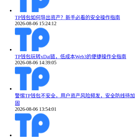
TP钱包如何导出资产？新手必看的安全操作指南
2026-08-06 15:24:12
TP钱包玩转xDai链，低成本Web3的便捷操作全指南
2026-08-06 14:39:05
警惕TP钱包不安全，用户资产风险频发，安全防线待加
固
2026-08-06 13:54:01