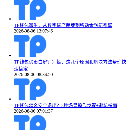
TP钱包诞生，从数字资产萌芽到移动金融新引擎
2026-08-06 13:07:46
TP钱包买币白屏？别慌，这几个原因和解决方法帮你快
速搞定
2026-08-06 08:34:50
TP钱包怎么安全退出？2种场景操作步骤+避坑指南
2026-08-06 07:01:37