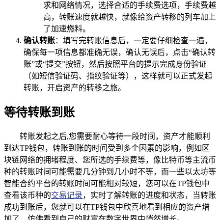
求和网络情况，选择合适的手续费选项，手续费越
高，转账速度就越快，就像给资产转移的列车加上
了加速燃料。
确认转账
：填写完转账信息后，一定要仔细检查一遍，
确保每一项信息都准确无误，确认无误后，点击“确认转
账”或“提交”按钮，然后按照平台的提示完成身份验证
（如短信验证码、指纹验证等），这样就可以正式发起
转账，开启资产的转移之旅。
等待转账到账
转账发起之后,您需要耐心等待一段时间，资产才能顺利
到达TP钱包，转账到账的时间受到多个因素的影响，例如区
块链网络的拥堵程度、您所选的手续费等，像比特币等主流币
种的转账时间可能需要几分钟到几小时不等，而一些以太坊等
智能合约平台的转账时间可能相对较短，您可以在TP钱包中
查看该币种的
交易记录
，实时了解转账的进度和状态，当转账
成功到账后，您就可以在TP钱包中欣喜地看到相应的资产增
加了，仿佛看到自己的财富在数字世界中悄然增长。