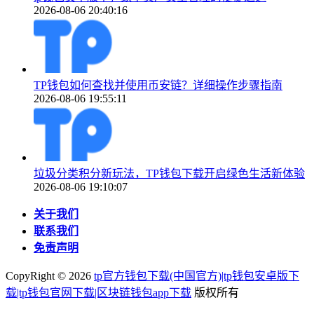
2026-08-06 20:40:16
TP钱包如何查找并使用币安链？详细操作步骤指南
2026-08-06 19:55:11
垃圾分类积分新玩法，TP钱包下载开启绿色生活新体验
2026-08-06 19:10:07
关于我们
联系我们
免责声明
CopyRight ©
2026
tp官方钱包下载(中国官方)|tp钱包安卓版下
载|tp钱包官网下载|区块链钱包app下载
版权所有