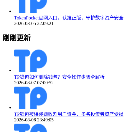
TokenPocket官网入口，认准正版，守护数字资产安全
2026-08-05 22:09:21
刚刚更新
TP钱包如何删除钱包？安全操作步骤全解析
2026-08-07 07:00:52
TP钱包被曝涉嫌收割用户资金，多名投资者资产受损
2026-08-06 23:49:05