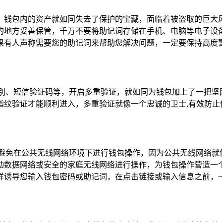
，钱包内的资产就如同失去了保护的宝藏，面临着被盗取的巨大风
的地方妥善保管，千万不要将助记词存储在手机、电脑等电子设
果有人声称需要您的助记词来帮助您解决问题，一定要保持高度警
别、短信验证码等，开启多重验证，就如同为钱包加上了一把坚
指纹验证才能顺利进入，多重验证就像一个忠诚的卫士,有效防止
量避免在公共无线网络环境下进行钱包操作，因为公共无线网络就
动数据网络或安全的家庭无线网络进行操作，为钱包操作营造一
样诱导您输入钱包密码或助记词，在点击链接或输入信息之前，一