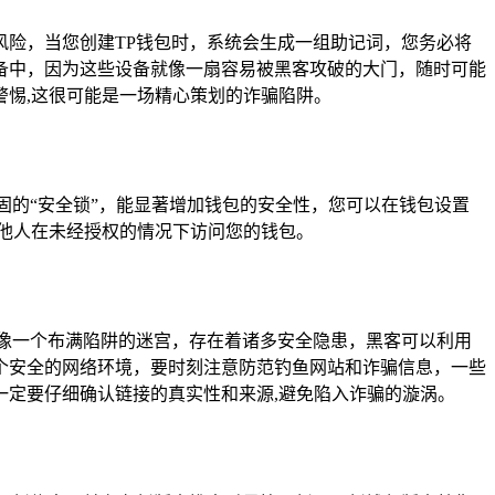
险，当您创建TP钱包时，系统会生成一组助记词，您务必将
备中，因为这些设备就像一扇容易被黑客攻破的大门，随时可能
惕,这很可能是一场精心策划的诈骗陷阱。
固的“安全锁”，能显著增加钱包的安全性，您可以在钱包设置
他人在未经授权的情况下访问您的钱包。
像一个布满陷阱的迷宫，存在着诸多安全隐患，黑客可以利用
个安全的网络环境，要时刻注意防范钓鱼网站和诈骗信息，一些
定要仔细确认链接的真实性和来源,避免陷入诈骗的漩涡。