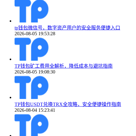
tp钱包微信号，数字资产用户的安全服务便捷入口
2026-08-05 19:53:28
TP钱包矿工费用全解析，降低成本与避坑指南
2026-08-05 19:08:30
TP钱包USDT兑换TRX全攻略，安全便捷操作指南
2026-08-04 15:23:41