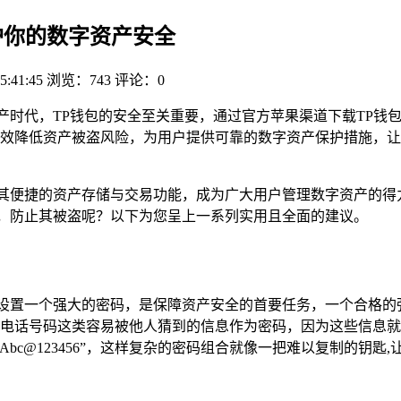
护你的数字资产安全
5:41:45
浏览：743
评论：0
产时代，TP钱包的安全至关重要，通过官方苹果渠道下载TP钱
效降低资产被盗风险，为用户提供可靠的数字资产保护措施，让
借其便捷的资产存储与交易功能，成为广大用户管理数字资产的得
线，防止其被盗呢？以下为您呈上一系列实用且全面的建议。
包设置一个强大的密码，是保障资产安全的首要任务，一个合格的
、电话号码这类容易被他人猜到的信息作为密码，因为这些信息
c@123456”，这样复杂的密码组合就像一把难以复制的钥匙