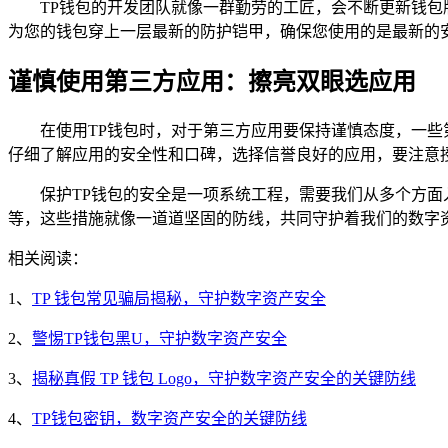
TP钱包的开发团队就像一群勤劳的工匠，会不断更新钱
为您的钱包穿上一层最新的防护铠甲，确保您使用的是最新的安
谨慎使用第三方应用：擦亮双眼选应用
在使用TP钱包时，对于第三方应用要保持谨慎态度，一
仔细了解应用的安全性和口碑，选择信誉良好的应用，要注意授
保护TP钱包的安全是一项系统工程，需要我们从多个方
等，这些措施就像一道道坚固的防线，共同守护着我们的数字
相关阅读：
1、
TP 钱包常见骗局揭秘，守护数字资产安全
2、
警惕TP钱包黑U，守护数字资产安全
3、
揭秘真假 TP 钱包 Logo，守护数字资产安全的关键防线
4、
TP钱包密钥，数字资产安全的关键防线