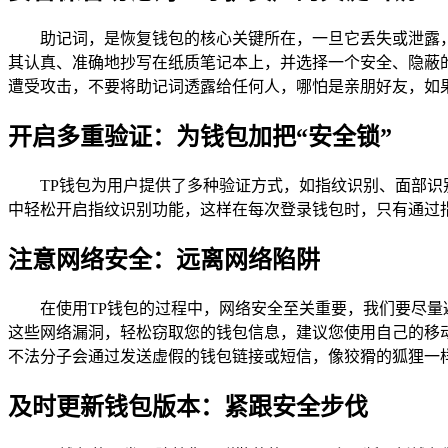
助记词，是恢复钱包的核心关键所在，一旦它丢失或泄露
其认真、准确地抄写在纸质笔记本上，并选择一个安全、隐蔽
遭受攻击，不要将助记词透露给任何人，哪怕是亲朋好友，如
开启多重验证：为钱包加把“安全锁”
TP钱包为用户提供了多种验证方式，如指纹识别、面部识
中轻松开启指纹识别功能，这样在每次登录钱包时，只有通过
注意网络安全：远离网络陷阱
在使用TP钱包的过程中，网络安全至关重要，我们要尽
这些网络漏洞，轻松窃取您的钱包信息，建议您使用自己的移
不法分子会通过发送虚假的钱包链接或短信，像狡猾的狐狸一
及时更新钱包版本：紧跟安全步伐