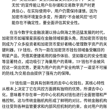
无忧”的宣传能让用户在存储和交易数字资产时更
具信心，在实际使用中，用户仍需保持谨慎，因为
加密市场环境复杂多变，所谓的“不会被风控”也可
能存在不确定性，要全面评估其安全性。
在当今数字化金融浪潮以排山倒海之势迅猛发展的时代，
加密货币如璀璨星辰般在金融领域崭露头角，而加密货币钱包
则成为了众多投资者和加密货币爱好者精心管理数字资产的关
键利器，TP 钱包，作为一款在加密货币钱包领域备受瞩目的
明星产品，凭借其便捷易用的操作体验、坚如磐石的安全性能
等显著特点，成功吸引了海量用户的青睐，TP 钱包不会被风
控这一突出优势，更是为用户的资产安全构筑了一道坚不可摧
的防线,为交易自由提供了强有力的保障。
TP 钱包是一款具有创新性的去中心化钱包，其核心特性
从根本上决定了它在风控方面拥有独特的优势，所谓去中心
化，意味着不存在单一的中心化机构对钱包进行全面管理和严
格控制，这与传统金融机构形成了鲜明的对比，传统金融机构
往往受到各种监管要求和内部风控机制的约束，会对用户的账