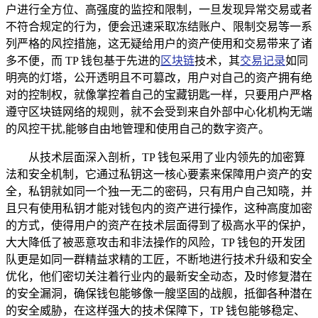
户进行全方位、高强度的监控和限制，一旦发现异常交易或者
不符合规定的行为，便会迅速采取冻结账户、限制交易等一系
列严格的风控措施，这无疑给用户的资产使用和交易带来了诸
多不便，而 TP 钱包基于先进的
区块链
技术，其
交易记录
如同
明亮的灯塔，公开透明且不可篡改，用户对自己的资产拥有绝
对的控制权，就像掌控着自己的宝藏钥匙一样，只要用户严格
遵守区块链网络的规则，就不会受到来自外部中心化机构无端
的风控干扰,能够自由地管理和使用自己的数字资产。
从技术层面深入剖析，TP 钱包采用了业内领先的加密算
法和安全机制，它通过私钥这一核心要素来保障用户资产的安
全，私钥就如同一个独一无二的密码，只有用户自己知晓，并
且只有使用私钥才能对钱包内的资产进行操作，这种高度加密
的方式，使得用户的资产在技术层面得到了极高水平的保护，
大大降低了被恶意攻击和非法操作的风险，TP 钱包的开发团
队更是如同一群精益求精的工匠，不断地进行技术升级和安全
优化，他们密切关注着行业内的最新安全动态，及时修复潜在
的安全漏洞，确保钱包能够像一艘坚固的战舰，抵御各种潜在
的安全威胁，在这样强大的技术保障下，TP 钱包能够稳定、