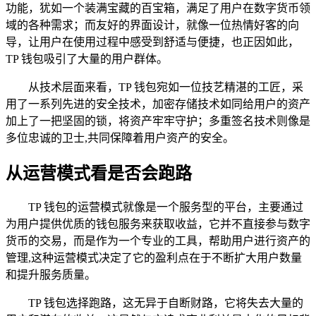
功能，犹如一个装满宝藏的百宝箱，满足了用户在数字货币领
域的各种需求；而友好的界面设计，就像一位热情好客的向
导，让用户在使用过程中感受到舒适与便捷，也正因如此，
TP 钱包吸引了大量的用户群体。
从技术层面来看，TP 钱包宛如一位技艺精湛的工匠，采
用了一系列先进的安全技术，加密存储技术如同给用户的资产
加上了一把坚固的锁，将资产牢牢守护；多重签名技术则像是
多位忠诚的卫士,共同保障着用户资产的安全。
从运营模式看是否会跑路
TP 钱包的运营模式就像是一个服务型的平台，主要通过
为用户提供优质的钱包服务来获取收益，它并不直接参与数字
货币的交易，而是作为一个专业的工具，帮助用户进行资产的
管理,这种运营模式决定了它的盈利点在于不断扩大用户数量
和提升服务质量。
TP 钱包选择跑路，这无异于自断财路，它将失去大量的