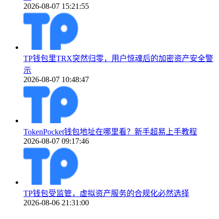
2026-08-07 15:21:55
TP钱包里TRX突然归零，用户惊魂后的加密资产安全警
示
2026-08-07 10:48:47
TokenPocket钱包地址在哪里看？新手超易上手教程
2026-08-07 09:17:46
TP钱包受监管，虚拟资产服务的合规化必然选择
2026-08-06 21:31:00