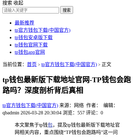
搜索
收起
搜索
最新推荐
tp官方钱包下载(中国官方)
tp钱包安卓版下载
tp钱包官网下载
tp钱包app官网
当前位置：
首页
tp官方钱包下载(中国官方)
正文
>
>
tp钱包最新版下载地址官网-TP钱包会跑
路吗？深度剖析背后真相
tp官方钱包下载(中国官方)
来源：网络 作者： 编辑：
qbadmin
2026-03-28 20:30:04
浏览：557
评论：0
本文聚焦于tp钱
包
，提及tp钱包最新版下载地址官
网相关内容，重点围绕“TP钱包会跑路吗”这一问