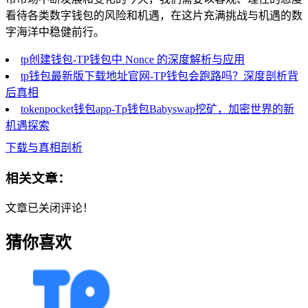
看待各类数字钱包的风险和机遇，在这片充满挑战与机遇的数
字海洋中稳健前行。
tp创建钱包-TP钱包中 Nonce 的深度解析与应用
tp钱包最新版下载地址官网-TP钱包会跑路吗？深度剖析背
后真相
tokenpocket钱包app-Tp钱包Babyswap挖矿，加密世界的新
机遇探索
下载与真相剖析
相关文章：
文章已关闭评论！
猜你喜欢