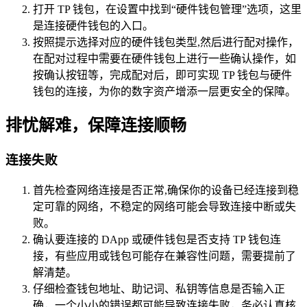
打开 TP 钱包，在设置中找到“硬件钱包管理”选项，这里
是连接硬件钱包的入口。
按照提示选择对应的硬件钱包类型,然后进行配对操作，
在配对过程中需要在硬件钱包上进行一些确认操作，如
按确认按钮等，完成配对后，即可实现 TP 钱包与硬件
钱包的连接，为你的数字资产增添一层更安全的保障。
排忧解难，保障连接顺畅
连接失败
首先检查网络连接是否正常,确保你的设备已经连接到稳
定可靠的网络，不稳定的网络可能会导致连接中断或失
败。
确认要连接的 DApp 或硬件钱包是否支持 TP 钱包连
接，有些应用或钱包可能存在兼容性问题，需要提前了
解清楚。
仔细检查钱包地址、助记词、私钥等信息是否输入正
确，一个小小的错误都可能导致连接失败，务必认真核