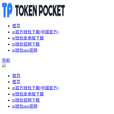
首页
tp官方钱包下载(中国官方)
tp钱包安卓版下载
tp钱包官网下载
tp钱包app官网
导航
首页
首页
tp官方钱包下载(中国官方)
tp钱包安卓版下载
tp钱包官网下载
tp钱包app官网