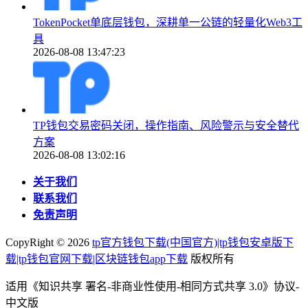
TokenPocket单底层钱包，深耕单一公链的轻量化Web3工
具
2026-08-08 13:47:23
TP钱包交易密码关闭，操作指南、风险警示与安全替代
方案
2026-08-08 13:02:16
关于我们
联系我们
免责声明
CopyRight ©
2026
tp官方钱包下载(中国官方)|tp钱包安卓版下
载|tp钱包官网下载|区块链钱包app下载
版权所有
适用《知识共享 署名-非商业性使用-相同方式共享 3.0》协议-
中文版