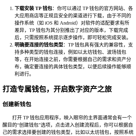
下载安装 TP 钱包
：你可以通过 TP 钱包的官方网站、各
大应用商店等正规且安全的渠道进行下载，由于不同的
操作系统（如 iOS 和 Android）对软件的适配要求有所
差异，TP 钱包为其分别推出了对应的版本，下载完成
后，只需按照系统提示逐步操作，即可轻松完成安装。
明确要连接的钱包类型
：TP 钱包具有强大的兼容性，支
持多种类型的钱包连接，例如以太坊钱包、波场钱包
等，在开始连接之前，你需要根据自己的需求和资产分
布，确定要连接的具体钱包类型，以便后续操作能够顺
利进行。
打造专属钱包，开启数字资产之旅
创建新钱包
打开 TP 钱包应用程序，映入眼帘的主界面通常会有一个
醒目的“创建钱包”选项，点击进入创建流程后，你可以根据自
己的需求选择要创建的钱包类型，比如以太坊钱包，按照系统