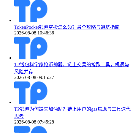
TokenPocket钱包空投怎么领？最全攻略与避坑指南
2026-08-08 10:46:36
TP钱包科学家抢币神器，链上交易的抢跑工具，机遇与
风险并存
2026-08-08 09:15:27
TP钱包为何缺失加油站？链上用户的gas焦虑与工具迭代
思考
2026-08-08 07:45:28