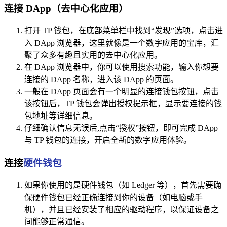
连接 DApp（去中心化应用）
打开 TP 钱包，在底部菜单栏中找到“发现”选项，点击进
入 DApp 浏览器，这里就像是一个数字应用的宝库，汇
聚了众多有趣且实用的去中心化应用。
在 DApp 浏览器中，你可以使用搜索功能，输入你想要
连接的 DApp 名称，进入该 DApp 的页面。
一般在 DApp 页面会有一个明显的连接钱包按钮，点击
该按钮后，TP 钱包会弹出授权提示框，显示要连接的钱
包地址等详细信息。
仔细确认信息无误后,点击“授权”按钮，即可完成 DApp
与 TP 钱包的连接，开启全新的数字应用体验。
连接
硬件钱包
如果你使用的是硬件钱包（如 Ledger 等），首先需要确
保硬件钱包已经正确连接到你的设备（如电脑或手
机），并且已经安装了相应的驱动程序，以保证设备之
间能够正常通信。