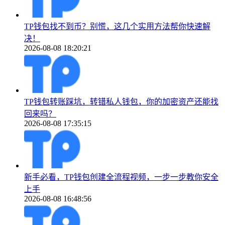
TP钱包找不到币？别慌，这几个实用方法帮你快速解
决！
2026-08-08 18:20:21
TP钱包转账踩坑，转错私人钱包，你的加密资产还能找
回来吗？
2026-08-08 17:35:15
新手必看，TP钱包创建全流程视频，一步一步教你安全
上手
2026-08-08 16:48:56