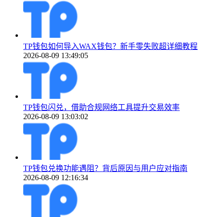
TP钱包如何导入WAX钱包？新手零失败超详细教程
2026-08-09 13:49:05
TP钱包闪兑，借助合规网络工具提升交易效率
2026-08-09 13:03:02
TP钱包兑换功能遇阻？背后原因与用户应对指南
2026-08-09 12:16:34