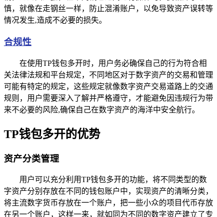
慎，就像在走钢丝一样，防止混淆账户，以免导致资产误转等
情况发生,造成不必要的损失。
合规性
在使用TP钱包多开时，用户务必确保自己的行为符合相
关法律法规和平台规定，不同地区对于数字资产的交易和管理
可能有特定的规定，这些规定就像数字资产交易道路上的交通
规则，用户需要深入了解并严格遵守，才能避免因违规行为带
来不必要的风险,确保自己在数字资产的海洋中安全航行。
TP钱包多开的优势
资产分类管理
用户可以充分利用TP钱包多开的功能，将不同类型的数
字资产分别存放在不同的钱包账户中，实现资产的清晰分类，
将主流数字货币存放在一个账户，把一些小众的项目代币存放
在另一个账户，这样一来，就如同为不同的数字资产建立了专