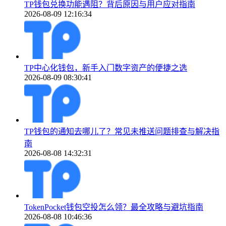
TP钱包兑换功能遇阻？背后原因与用户应对指南
2026-08-09 12:16:34
TP中心化钱包，新手入门数字资产的便捷之选
2026-08-09 08:30:41
TP钱包的通知去哪儿了？常见未推送问题排查与解决指
南
2026-08-08 14:32:31
TokenPocket钱包空投怎么领？最全攻略与避坑指南
2026-08-08 10:46:36