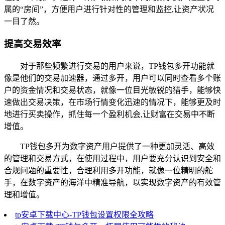
属的“房间”，方便用户进行针对性的管理和监控,让资产状况
一目了然。
提高交易效率
对于那些频繁进行交易的用户来说，TP钱包多开功能就
像是他们的交易加速器，通过多开，用户可以同时查看多个账
户的资金情况和交易状态，就像一位目光敏锐的猎手，能够快
速做出交易决策，在市场行情变化迅速的情况下，能够更及时
地进行买卖操作，抓住每一个盈利机会,让财富在交易中不断
增值。
TP钱包多开为数字资产用户提供了一种更加灵活、高效
的管理和交易方式，在使用过程中，用户要充分认识到安全和
合规问题的重要性，合理利用多开功能，就像一位精明的舵
手，在数字资产的海洋中精准导航，以实现数字资产的有效管
理和增值。
tp安卓下载中心-TP钱包设置权限全攻略