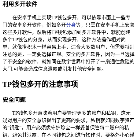
利用多开软件
在安卓手机上实现TP钱包多开，可以依靠市面上一些专
门的安卓多开软件，例如多开
分身
等，只需在安卓手机上安装
这些多开软件，然后将TP钱包添加到多开软件中，就能创建
多个TP钱包的分身，从而实现多开，这种方法操作相对简
单，就像搭积木一样容易上手，适合大多数用户，但需要特别
注意的是，一定要选择正规、安全的多开软件，因为一旦选择
了不安全的软件，就如同在数字世界中打开了一扇通往危险的
大门,可能会造成信息泄露或引发其他安全问题。
TP钱包多开的注意事项
安全问题
TP钱包多开意味着用户要管理更多的账户和私钥，这无
疑对用户的安全意识提出了更高的要求，私钥就如同数字资产
的“钥匙”，用户必须像守护珍宝一样妥善保管每个账户的私
钥，避免其泄露，在不同钱包之间进行操作时，要格外小心谨