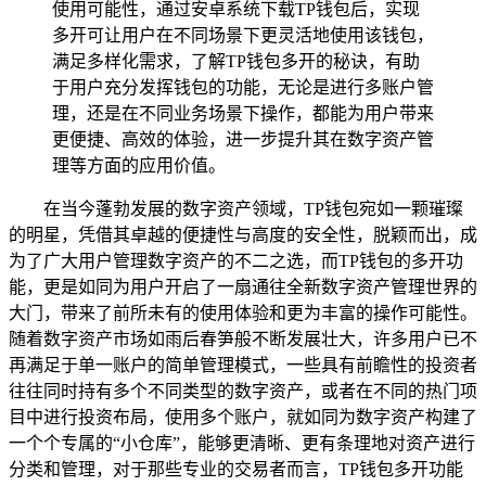
使用可能性，通过安卓系统下载TP钱包后，实现
多开可让用户在不同场景下更灵活地使用该钱包，
满足多样化需求，了解TP钱包多开的秘诀，有助
于用户充分发挥钱包的功能，无论是进行多账户管
理，还是在不同业务场景下操作，都能为用户带来
更便捷、高效的体验，进一步提升其在数字资产管
理等方面的应用价值。
在当今蓬勃发展的数字资产领域，TP钱包宛如一颗璀璨
的明星，凭借其卓越的便捷性与高度的安全性，脱颖而出，成
为了广大用户管理数字资产的不二之选，而TP钱包的多开功
能，更是如同为用户开启了一扇通往全新数字资产管理世界的
大门，带来了前所未有的使用体验和更为丰富的操作可能性。
随着数字资产市场如雨后春笋般不断发展壮大，许多用户已不
再满足于单一账户的简单管理模式，一些具有前瞻性的投资者
往往同时持有多个不同类型的数字资产，或者在不同的热门项
目中进行投资布局，使用多个账户，就如同为数字资产构建了
一个个专属的“小仓库”，能够更清晰、更有条理地对资产进行
分类和管理，对于那些专业的交易者而言，TP钱包多开功能