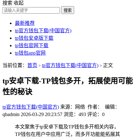
搜索
收起
搜索
最新推荐
tp官方钱包下载(中国官方)
tp钱包安卓版下载
tp钱包官网下载
tp钱包app官网
当前位置：
首页
tp官方钱包下载(中国官方)
正文
>
>
tp安卓下载-TP钱包多开，拓展使用可能
性的秘诀
tp官方钱包下载(中国官方)
来源：网络 作者： 编辑：
qbadmin
2026-03-29 20:23:57
浏览：493
评论：0
本文聚焦于tp安卓下载及TP钱包多开相关内容，
TP钱包在用户中应用广泛，而多开功能能拓展其