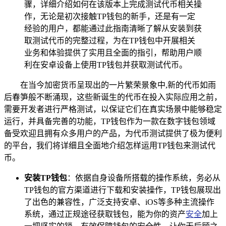
骤，详细介绍如何在该版本上完成测试代币相关操
作，无论是初次接触TP钱包的新手，还是有一定
经验的用户，都能通过此指南清晰了解从安装到获
取测试代币的完整过程，为在TP钱包中开展相关
业务和体验提供了实用且全面的指引，帮助用户顺
利在安卓设备上使用TP钱包并获取测试代币。
在当今加密货币呈现出的一片繁荣景象中,新的代币如雨
后春笋般不断涌现，这些新诞生的代币在投入实际应用之前，
需要开发者进行严格测试，以保证它们在真实场景中能够稳定
运行，并具备完善的功能，TP钱包作为一款在数字钱包领域
备受欢迎且拥有众多用户的产品，为代币测试提供了极为便利
的平台，我们将详细且全面地介绍怎样运用TP钱包来测试代
币。
安装TP钱包
：依据自身设备所搭载的操作系统，务必从
TP钱包的官方渠道进行下载和安装操作，TP钱包展现出
了出色的兼容性，广泛支持安卓、iOS等多种主流操作
系统，通过正规途径获取钱包，能为你的资产
安全
加上