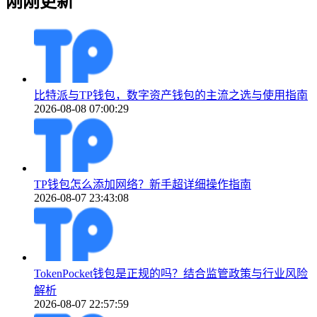
刚刚更新
比特派与TP钱包，数字资产钱包的主流之选与使用指南
2026-08-08 07:00:29
TP钱包怎么添加网络？新手超详细操作指南
2026-08-07 23:43:08
TokenPocket钱包是正规的吗？结合监管政策与行业风险
解析
2026-08-07 22:57:59