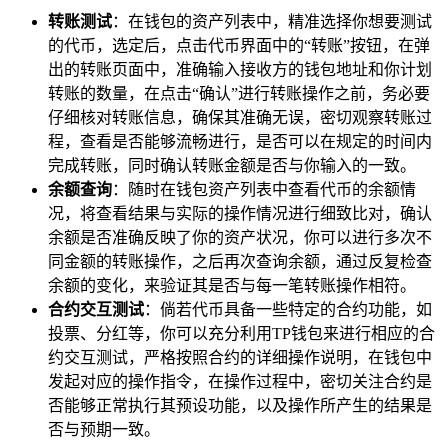
转账测试
：在钱包的资产列表中，精准选择你想要测试
的代币，选定后，点击代币界面中的“转账”按钮，在弹
出的转账页面中，准确输入接收方的钱包地址和你计划
转账的数量，在点击“确认”进行转账操作之前，务必要
仔细核对转账信息，确保其准确无误，密切观察转账过
程，查看是否能够流畅进行，是否可以在规定的时间内
完成转账，同时确认转账金额是否与你输入的一致。
余额查询
：随时在钱包资产列表中查看代币的余额情
况，将查看结果与实际的操作情况进行细致比对，确认
余额是否准确反映了你的资产状况，你可以进行多次不
同金额的转账操作，之后再次查询余额，通过反复检查
余额的变化，来验证其是否与每一笔转账操作相符。
合约交互测试
：倘若代币具备一些特定的合约功能，如
投票、分红等，你可以充分利用TP钱包来进行相应的合
约交互测试，严格按照合约的详细操作说明，在钱包中
发起对应的操作指令，在操作过程中，密切关注合约是
否能够正常执行其预设功能，以及操作所产生的结果是
否与预期一致。