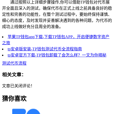
通过按照以上详细步骤操作,你可以借助TP钱包对代币展
开全面且深入的测试，确保代币在正式上线之前具备良好的稳
定性和完善的功能性，在整个测试过程中，要始终保持谨慎、
细心的态度，及时发现并妥善解决遇到的各种问题，为代币的
成功上线做好充分且周全的准备。
苹果TP钱包app下载-下载TP钱包APP，开启便捷数字资产
之旅
tp安卓版安装-TP钱包测试代币全流程指南
tp安卓官方下载-TP钱包卸载了会怎么样？一文为你揭秘
测试代币流程
相关文章：
文章已关闭评论！
猜你喜欢