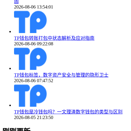
固
2026-08-06 13:54:01
TP钱包转账打包中状态解析及应对指南
2026-08-06 09:22:08
TP钱包标签，数字资产安全与管理的隐形卫士
2026-08-06 07:47:52
TP钱包是冷钱包吗？一文理清数字钱包的类型与区别
2026-08-05 21:23:50