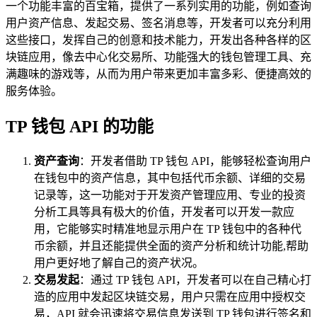
一个功能丰富的百宝箱，提供了一系列实用的功能，例如查询
用户资产信息、发起交易、签名消息等，开发者可以充分利用
这些接口，发挥自己的创意和技术能力，开发出各种各样的区
块链应用，像去中心化交易所、功能强大的钱包管理工具、充
满趣味的游戏等，从而为用户带来更加丰富多彩、便捷高效的
服务体验。
TP 钱包 API 的功能
资产查询
：开发者借助 TP 钱包 API，能够轻松查询用户
在钱包中的资产信息，其中包括代币余额、详细的交易
记录等，这一功能对于开发资产管理应用、专业的投资
分析工具等具有极大的价值，开发者可以开发一款应
用，它能够实时精准地显示用户在 TP 钱包中的各种代
币余额，并且还能提供全面的资产分析和统计功能,帮助
用户更好地了解自己的资产状况。
交易发起
：通过 TP 钱包 API，开发者可以在自己精心打
造的应用中发起区块链交易，用户只需在应用中授权交
易，API 就会迅速将交易信息发送到 TP 钱包进行签名和