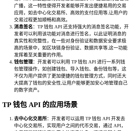
广播，这一特性使得开发者能够开发出便捷易用的交易
应用，如去中心化交易所、高效的支付应用等,让用户的
交易过程更加顺畅和高效。
消息签名
：TP 钱包 API 还支持强大的消息签名功能，开
发者可以利用该功能对消息进行签名，以此证明消息的
真实性和完整性，在一些对身份验证和数据安全要求极
高的场景中，如区块链身份验证、数据共享等,这一功能
发挥着至关重要的作用。
钱包管理
：开发者可以利用 TP 钱包 API 进行一系列钱
包管理操作，如创建钱包、导入钱包、备份钱包等，这
不仅为用户提供了更加便捷的钱包管理方式，同时还大
大提高了钱包的安全性,让用户能够更加安心地管理自己
的数字资产。
TP 钱包 API 的应用场景
去中心化交易所
：开发者可以运用 TP 钱包 API 开发去
中心化交易所，实现用户之间的代币交易，通过 API，