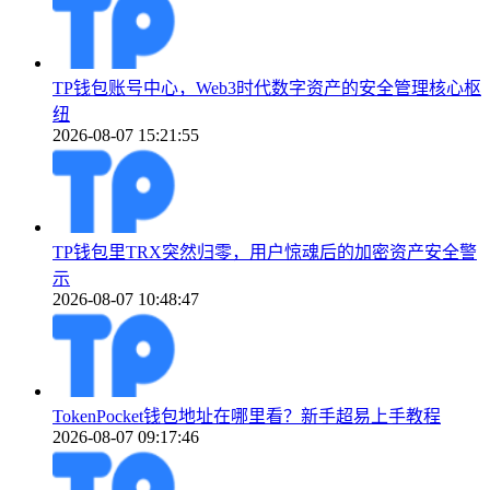
TP钱包账号中心，Web3时代数字资产的安全管理核心枢
纽
2026-08-07 15:21:55
TP钱包里TRX突然归零，用户惊魂后的加密资产安全警
示
2026-08-07 10:48:47
TokenPocket钱包地址在哪里看？新手超易上手教程
2026-08-07 09:17:46