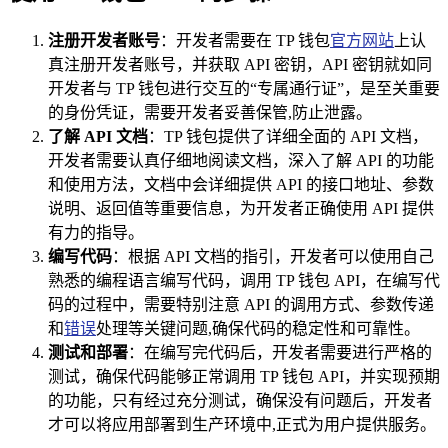
注册开发者账号
：开发者需要在 TP 钱包
官方网站
上认
真注册开发者账号，并获取 API 密钥，API 密钥就如同
开发者与 TP 钱包进行交互的“专属通行证”，是至关重要
的身份凭证，需要开发者妥善保管,防止泄露。
了解 API 文档
：TP 钱包提供了详细全面的 API 文档，
开发者需要认真仔细地阅读文档，深入了解 API 的功能
和使用方法，文档中会详细提供 API 的接口地址、参数
说明、返回值等重要信息，为开发者正确使用 API 提供
有力的指导。
编写代码
：根据 API 文档的指引，开发者可以使用自己
熟悉的编程语言编写代码，调用 TP 钱包 API，在编写代
码的过程中，需要特别注意 API 的调用方式、参数传递
和
错误
处理等关键问题,确保代码的稳定性和可靠性。
测试和部署
：在编写完代码后，开发者需要进行严格的
测试，确保代码能够正常调用 TP 钱包 API，并实现预期
的功能，只有经过充分测试，确保没有问题后，开发者
才可以将应用部署到生产环境中,正式为用户提供服务。