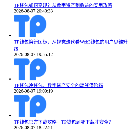
TP钱包如何变现？从数字资产到收益的实用攻略
2026-08-07 20:40:33
TP钱包换新图标，从视觉迭代看Web3钱包的用户思维升
级
2026-08-07 19:55:12
TP钱包冷钱包，数字资产安全的离线保险箱
2026-08-07 19:09:19
TP钱包官方下载攻略，TP钱包到哪下载才安全？
2026-08-07 18:22:51