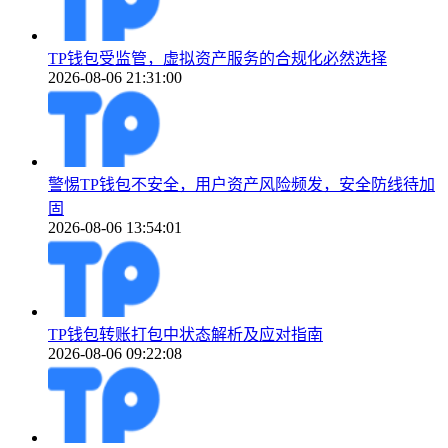
TP钱包受监管，虚拟资产服务的合规化必然选择
2026-08-06 21:31:00
警惕TP钱包不安全，用户资产风险频发，安全防线待加
固
2026-08-06 13:54:01
TP钱包转账打包中状态解析及应对指南
2026-08-06 09:22:08