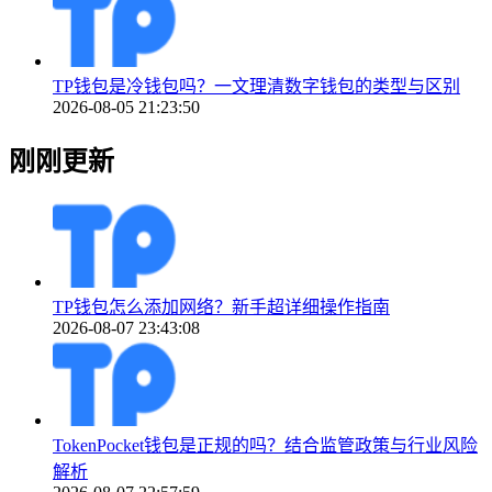
TP钱包是冷钱包吗？一文理清数字钱包的类型与区别
2026-08-05 21:23:50
刚刚更新
TP钱包怎么添加网络？新手超详细操作指南
2026-08-07 23:43:08
TokenPocket钱包是正规的吗？结合监管政策与行业风险
解析