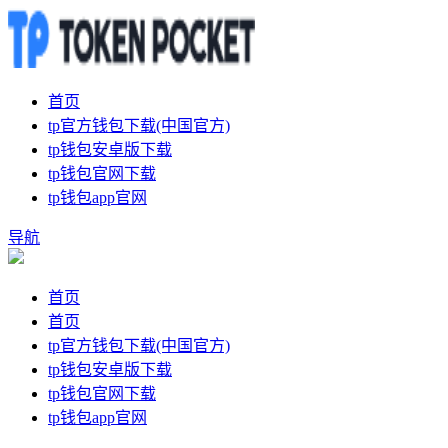
首页
tp官方钱包下载(中国官方)
tp钱包安卓版下载
tp钱包官网下载
tp钱包app官网
导航
首页
首页
tp官方钱包下载(中国官方)
tp钱包安卓版下载
tp钱包官网下载
tp钱包app官网