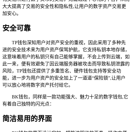
大大提高了交易的安全性和隐私性,让用户的数字资产交易更
加安心。
安全可靠
TP钱包深知用户对资产安全的重视，因此采用了多种先
进的安全技术来为用户资产保驾护航，它支持私钥本地存储，
这意味着用户的私钥只有自己能够掌握，不会上传到云端，如
此一来，便有效避免了因云端服务器被攻击而导致私钥泄露的
风险，TP钱包还提供了多重签名、硬件钱包支持等安全功
能，进一步为用户资产的安全加上了一道道“保险锁”,让用户
可以放心地将数字资产托付给它。
BK钱包，同样是一款功能强大、魅力十足的数字钱包,它
有着自己独特的闪光点：
简洁易用的界面