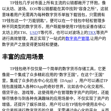
TP钱包几乎对市面上所有主流的公链都敞开了怀抱，像
以太坊、波场、EOS等公链都能在其中找到“容身之所”，这就
意味着用户无需再为每种数字货币单独下载钱包，只需拥有
TP钱包这一个“万能钥匙”，便可以在一个钱包中轻松管理多
种不同类型的数字货币，用户既能够使用TP钱包妥善存储以
太坊上的ETH、
USD
T等代币，也可以对波场上的
TRX
等资产
进行高效管理，真正实现了一站式的
数字资产管理
,让用户的
数字资产之旅变得更加轻松便捷。
丰富的应用场景
TP钱包绝不仅仅是一个简单的数字货币存储工具，它更
像是一个集成了众多精彩应用的“数字王国”，在这个“王国”
里，集成了众多的去中心化应用（DApp），用户可以通过TP
钱包直接踏入各种DApp的奇妙世界，比如去中心化交易所、
借贷平台、游戏等，这使得用户在管理数字资产的同时，还能
够尽情参与到各种充满趣味的应用场景中，不仅实现了资产的
增值，还提升了娱乐体验，用户可以在TP钱包中使用去中心
化交易所进行数字货币的交易，无需通过中心化的平台，从而