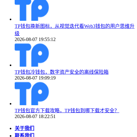
TP钱包换新图标，从视觉迭代看Web3钱包的用户思维升
级
2026-08-07 19:55:12
TP钱包冷钱包，数字资产安全的离线保险箱
2026-08-07 19:09:19
TP钱包官方下载攻略，TP钱包到哪下载才安全？
2026-08-07 18:22:51
关于我们
联系我们