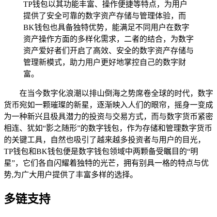
TP钱包以其功能丰富、操作便捷等特点，为用户
提供了安全可靠的数字资产存储与管理体验，而
BK钱包也具备独特优势，能满足不同用户在数字
资产操作方面的多样化需求，二者的结合，为数字
资产爱好者们开启了高效、安全的数字资产存储与
管理新模式，助力用户更好地掌控自己的数字财
富。
在当今数字化浪潮以排山倒海之势席卷全球的时代，数字
货币宛如一颗璀璨的新星，逐渐映入人们的眼帘，摇身一变成
为一种新兴且极具潜力的投资与交易方式，而与数字货币紧密
相连、犹如“影之随形”的数字钱包，作为存储和管理数字货币
的关键工具，自然也吸引了越来越多投资者与用户的目光，
TP钱包和BK钱包便是数字钱包领域中两颗备受瞩目的“明
星”，它们各自闪耀着独特的光芒，拥有别具一格的特点与优
势,为广大用户提供了丰富多样的选择。
多链支持