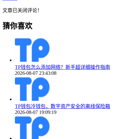
文章已关闭评论！
猜你喜欢
TP钱包怎么添加网络？新手超详细操作指南
2026-08-07 23:43:08
TP钱包冷钱包，数字资产安全的离线保险箱
2026-08-07 19:09:19