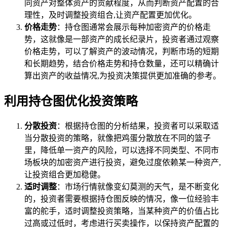
同资产对整体资产的贡献程度，从而判断资产配置的合
理性，及时调整投资组合,让资产配置更加优化。
价格走势
：持仓图通常会展示每种加密资产的价格走
势，这就像是一部资产的成长纪录片，投资者通过观察
价格走势，可以了解资产的波动情况，判断市场的短期
和长期趋势，结合价格走势和持仓数量，还可以精确计
算出资产的收益情况,为投资决策提供更加准确的参考。
利用持仓图优化投资策略
分散投资
：根据持仓图的分析结果，投资者可以采取适
当分散投资的策略，就像把鸡蛋分散放在不同的篮子
里，降低单一资产的风险，可以选择不同类型、不同市
场板块的加密资产进行投资，避免过度依赖某一种资产,
让投资组合更加稳健。
适时调整
：市场行情就像变幻莫测的天气，是不断变化
的，投资者需要根据持仓图反映的情况，像一位经验丰
富的舵手，适时调整投资策略，当某种资产的价值占比
过高或过低时，考虑进行买卖操作，以保持资产配置的