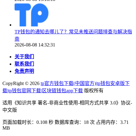
TP钱包的通知去哪儿了？常见未推送问题排查与解决指
南
2026-08-08 14:32:31
关于我们
联系我们
免责声明
CopyRight ©
2026
tp官方钱包下载(中国官方)|tp钱包安卓版下
载|tp钱包官网下载|区块链钱包app下载
版权所有
适用《知识共享 署名-非商业性使用-相同方式共享 3.0》协议-
中文版
页面加载时长：0.108 秒 数据库查询：18 次 占用内存：3.71
MB