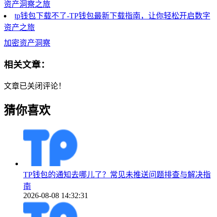
资产洞察之旅
tp钱包下载不了-TP钱包最新下载指南，让你轻松开启数字
资产之旅
加密资产洞察
相关文章：
文章已关闭评论！
猜你喜欢
TP钱包的通知去哪儿了？常见未推送问题排查与解决指
南
2026-08-08 14:32:31