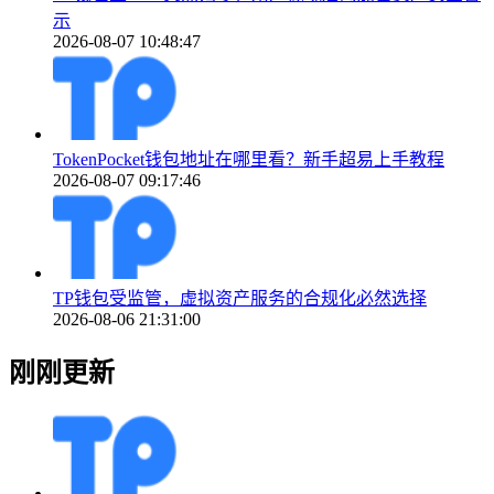
示
2026-08-07 10:48:47
TokenPocket钱包地址在哪里看？新手超易上手教程
2026-08-07 09:17:46
TP钱包受监管，虚拟资产服务的合规化必然选择
2026-08-06 21:31:00
刚刚更新