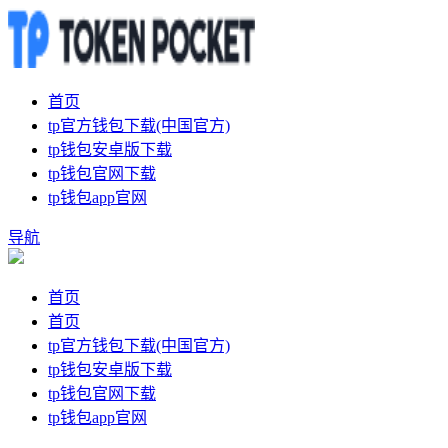
首页
tp官方钱包下载(中国官方)
tp钱包安卓版下载
tp钱包官网下载
tp钱包app官网
导航
首页
首页
tp官方钱包下载(中国官方)
tp钱包安卓版下载
tp钱包官网下载
tp钱包app官网