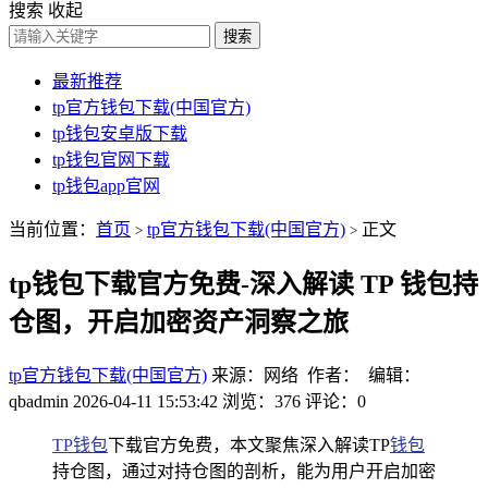
搜索
收起
搜索
最新推荐
tp官方钱包下载(中国官方)
tp钱包安卓版下载
tp钱包官网下载
tp钱包app官网
当前位置：
首页
tp官方钱包下载(中国官方)
正文
>
>
tp钱包下载官方免费-深入解读 TP 钱包持
仓图，开启加密资产洞察之旅
tp官方钱包下载(中国官方)
来源：网络 作者： 编辑：
qbadmin
2026-04-11 15:53:42
浏览：376
评论：0
TP钱包
下载官方免费，本文聚焦深入解读TP
钱包
持仓图，通过对持仓图的剖析，能为用户开启加密