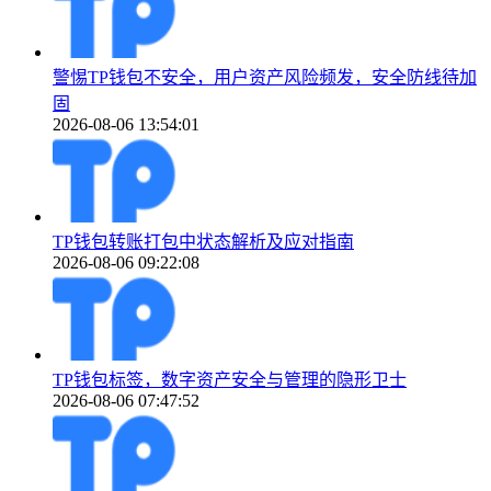
警惕TP钱包不安全，用户资产风险频发，安全防线待加
固
2026-08-06 13:54:01
TP钱包转账打包中状态解析及应对指南
2026-08-06 09:22:08
TP钱包标签，数字资产安全与管理的隐形卫士
2026-08-06 07:47:52