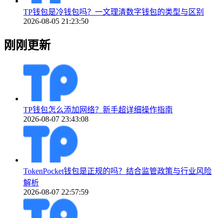
TP钱包是冷钱包吗？一文理清数字钱包的类型与区别
2026-08-05 21:23:50
刚刚更新
TP钱包怎么添加网络？新手超详细操作指南
2026-08-07 23:43:08
TokenPocket钱包是正规的吗？结合监管政策与行业风险
解析
2026-08-07 22:57:59