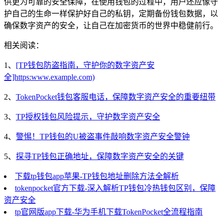
供更为可靠的安全保障，在使用钱包的过程中，用户还应像守
护自己的生命一样保护好自己的私钥，定期备份钱包数据，以
确保数字资产的安全，让自己在加密货币的世界中稳健前行。
相关阅读：
1、
[TP钱包防盗指南，守护你的数字资产安
全]https:www.example.com)
2、
TokenPocket钱包客服电话，保障数字资产安全的重要纽带
3、
TP授权钱包风险提示，守护数字资产安全
4、
警惕！TP钱包的U被盗事件敲响数字资产安全警钟
5、
探寻TP钱包正确地址，保障数字资产安全的关键
下载tp钱包app苹果-TP钱包地址删除方法全解析
tokenpocket官方下载-深入解析TP钱包冷热钱包区别，保障
资产安全
tp官网版app下载-华为手机下载TokenPocket全流程指南