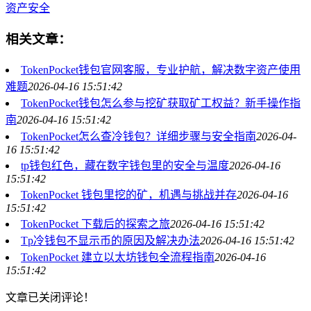
资产安全
相关文章：
TokenPocket钱包官网客服，专业护航，解决数字资产使用
难题
2026-04-16 15:51:42
TokenPocket钱包怎么参与挖矿获取矿工权益？新手操作指
南
2026-04-16 15:51:42
TokenPocket怎么查冷钱包？详细步骤与安全指南
2026-04-
16 15:51:42
tp钱包红色，藏在数字钱包里的安全与温度
2026-04-16
15:51:42
TokenPocket 钱包里挖的矿，机遇与挑战并存
2026-04-16
15:51:42
TokenPocket 下载后的探索之旅
2026-04-16 15:51:42
Tp冷钱包不显示币的原因及解决办法
2026-04-16 15:51:42
TokenPocket 建立以太坊钱包全流程指南
2026-04-16
15:51:42
文章已关闭评论！