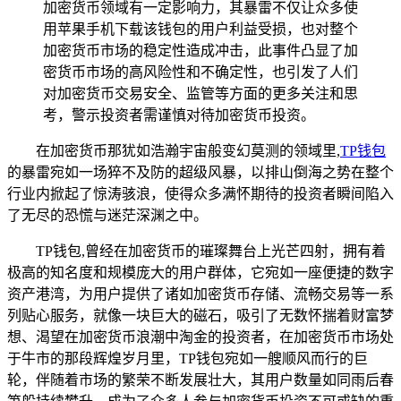
加密货币领域有一定影响力，其暴雷不仅让众多使
用苹果手机下载该钱包的用户利益受损，也对整个
加密货币市场的稳定性造成冲击，此事件凸显了加
密货币市场的高风险性和不确定性，也引发了人们
对加密货币交易安全、监管等方面的更多关注和思
考，警示投资者需谨慎对待加密货币投资。
在加密货币那犹如浩瀚宇宙般变幻莫测的领域里,
TP钱包
的暴雷宛如一场猝不及防的超级风暴，以排山倒海之势在整个
行业内掀起了惊涛骇浪，使得众多满怀期待的投资者瞬间陷入
了无尽的恐慌与迷茫深渊之中。
TP钱包,曾经在加密货币的璀璨舞台上光芒四射，拥有着
极高的知名度和规模庞大的用户群体，它宛如一座便捷的数字
资产港湾，为用户提供了诸如加密货币存储、流畅交易等一系
列贴心服务，就像一块巨大的磁石，吸引了无数怀揣着财富梦
想、渴望在加密货币浪潮中淘金的投资者，在加密货币市场处
于牛市的那段辉煌岁月里，TP钱包宛如一艘顺风而行的巨
轮，伴随着市场的繁荣不断发展壮大，其用户数量如同雨后春