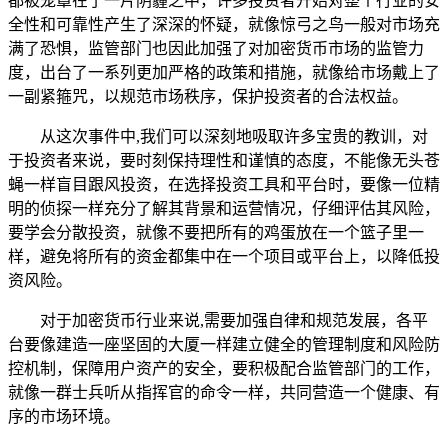
都被笼罩在了一片阴霾之中，许多投资者开始对整个行业的安
全性和可靠性产生了深深的怀疑，就像惊弓之鸟一般对市场充
满了恐惧，监管部门也因此加强了对加密货币市场的监管力
度，出台了一系列更加严格的政策和措施，就像给市场戴上了
一副紧箍咒，以规范市场秩序，保护投资者的合法权益。
从这次事件中,我们可以深刻地吸取许多宝贵的教训，对
于投资者来说，要时刻保持理性和谨慎的态度，不能像无头苍
蝇一样盲目跟风投资，在选择投资工具和平台时，要像一位精
明的侦探一样充分了解其背景和运营情况，仔细评估其风险，
要学会分散投资，就像不要把所有的鸡蛋放在一个篮子里一
样，避免将所有的资金都集中在一个项目或平台上，以降低投
资风险。
对于加密货币行业来说,需要加强自律和规范发展，各平
台要像建造一座坚固的大厦一样建立健全的管理制度和风险防
控机制，保障用户资产的安全，要积极配合监管部门的工作，
就像一群士兵听从指挥官的命令一样，共同营造一个健康、有
序的市场环境。