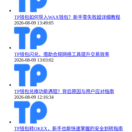
TP钱包如何导入WAX钱包？新手零失败超详细教程
2026-08-09 13:49:05
TP钱包闪兑，借助合规网络工具提升交易效率
2026-08-09 13:03:02
TP钱包兑换功能遇阻？背后原因与用户应对指南
2026-08-09 12:16:34
TP钱包转OKEX，新手也能快速掌握的安全划转指南