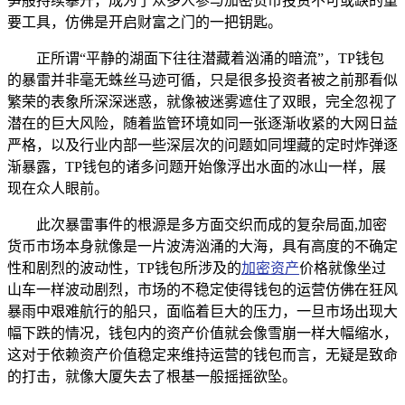
笋般持续攀升，成为了众多人参与加密货币投资不可或缺的重
要工具，仿佛是开启财富之门的一把钥匙。
正所谓“平静的湖面下往往潜藏着汹涌的暗流”，TP钱包
的暴雷并非毫无蛛丝马迹可循，只是很多投资者被之前那看似
繁荣的表象所深深迷惑，就像被迷雾遮住了双眼，完全忽视了
潜在的巨大风险，随着监管环境如同一张逐渐收紧的大网日益
严格，以及行业内部一些深层次的问题如同埋藏的定时炸弹逐
渐暴露，TP钱包的诸多问题开始像浮出水面的冰山一样，展
现在众人眼前。
此次暴雷事件的根源是多方面交织而成的复杂局面,加密
货币市场本身就像是一片波涛汹涌的大海，具有高度的不确定
性和剧烈的波动性，TP钱包所涉及的
加密资产
价格就像坐过
山车一样波动剧烈，市场的不稳定使得钱包的运营仿佛在狂风
暴雨中艰难航行的船只，面临着巨大的压力，一旦市场出现大
幅下跌的情况，钱包内的资产价值就会像雪崩一样大幅缩水，
这对于依赖资产价值稳定来维持运营的钱包而言，无疑是致命
的打击，就像大厦失去了根基一般摇摇欲坠。