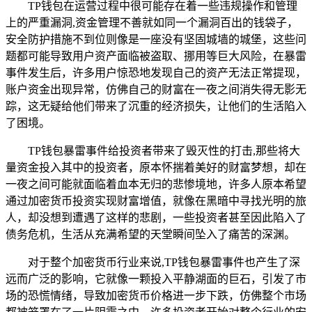
TP钱包在运营过程中很可能存在着一些违规操作和管理
上的严重漏洞,资金管理不善就如同一个漏洞百出的钱袋子，
安全防护措施不到位则像是一座没有坚固城墙的城堡，这些问
题都可能导致用户资产面临被盗取、挪用等巨大风险，在暴雷
事件发生后，许多用户惊恐地发现自己的资产无法正常提现，
账户资金出现异常，仿佛自己的财富在一夜之间消失得无影无
踪，这无疑给他们带来了沉重的经济损失，让他们的生活陷入
了困境。
TP钱包暴雷事件给投资者带来了毁灭性的打击,那些将大
量资金投入其中的投资者，原本怀揣着美好的财富梦想，却在
一夜之间可能就面临着血本无归的悲惨境地，许多人原本希望
通过加密货币投资实现财富增值，就像在黑暗中寻找光明的旅
人，却没想到遭遇了这样的悲剧，一些投资者甚至因此陷入了
债务危机，生活从充满希望的天堂瞬间坠入了痛苦的深渊。
对于整个加密货币行业来说,TP钱包暴雷事件也产生了深
远而广泛的影响，它就像一颗投入平静湖面的巨石，引发了市
场的恐慌情绪，导致加密货币价格进一步下跌，仿佛整个市场