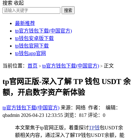
搜索
收起
搜索
最新推荐
tp官方钱包下载(中国官方)
tp钱包安卓版下载
tp钱包官网下载
tp钱包app官网
当前位置：
首页
tp官方钱包下载(中国官方)
正文
>
>
tp官网正版-深入了解 TP 钱包 USDT 余
额，开启数字资产新体验
tp官方钱包下载(中国官方)
来源：网络 作者： 编辑：
qbadmin
2026-04-23 12:33:55
浏览：817
评论：0
本文聚焦于tp官网正版，着重探讨
TP钱
包USDT余
额相关内容，通过深入了解TP钱包USDT余额，能