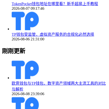
TokenPocket钱包地址在哪里看？新手超易上手教程
2026-08-07 09:17:46
TP钱包受监管，虚拟资产服务的合规化必然选择
2026-08-06 21:31:00
刚刚更新
欧意钱包与TP钱包，数字资产领域两大主流工具的对比
与解析
2026-08-08 23:39:06