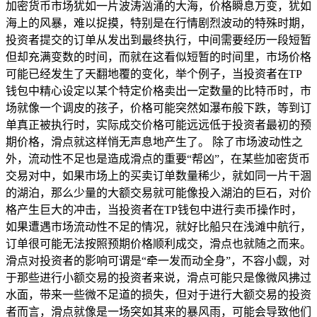
加密货币市场犹如一片波涛汹涌的大海，价格瞬息万变，犹如
海上的风暴，难以捉摸，特别是在行情剧烈波动的特殊时期，
投资者提交的订单从发出到最终执行，中间需要经历一段短暂
但却充满变数的时间，而就在这看似短暂的时间里，市场价格
可能已经发生了天翻地覆的变化，举个例子，当投资者在TP
钱包中精心设定以某个特定价格卖出一定数量的比特币时，市
场就像一个调皮的孩子，价格可能突然如瀑布般下跌，等到订
单真正被执行时，实际成交价格可能远远低于投资者最初的预
期价格，滑点就这样悄无声息地产生了。 除了市场波动性之
外，流动性不足也是造成滑点的重要“帮凶”，在某些加密货币
交易对中，如果市场上的买卖订单数量稀少，就如同一片干涸
的湖泊，那么少量的大额交易就可能像投入湖泊的巨石，对价
格产生巨大的冲击，当投资者在TP钱包中进行卖币操作时，
如果遭遇市场流动性不足的情况，就好比船只在浅滩中航行，
订单很可能无法按照预期价格顺利成交，滑点也就随之而来。
滑点对投资者的影响可谓是“牵一发而动全身”，不容小觑，对
于那些进行小额交易的投资者来说，滑点可能只是像微风拂过
水面，带来一些微不足道的损失，但对于进行大额交易的投资
者而言，滑点就像是一场突如其来的暴风雨，可能会导致他们