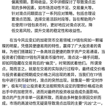
偏离预期，影响收益，文中详细探讨了导致滑点出
现的多种因素，如市场流动性不足、交易量大等，
针对滑点问题提出了一系列应对策略，包括合理设
置滑点范围、选择交易活跃时段等，旨在帮助用户
在使用TP钱包卖币时，更好地应对滑点状况，降
低交易风险，提升交易的稳定性和收益性。
在当今风云变幻的加密货币交易领域,TP钱包宛如一颗璀
璨的明星，凭借其便捷易用的特性，赢得了广大投资者的青
睐，为他们搭建起了一条高效且便捷的数字资产交易通道，当
投资者们借助TP钱包开展卖币操作时，滑点这一棘手问题，
却如同隐藏在交易背后的“幽灵”，时常困扰着他们。 所谓滑
点，简而言之，就是在交易的实际执行过程中，最终成交价格
与投资者最初预期成交价格之间出现的差异，当我们在TP钱
包中进行卖币操作时，滑点的突然出现，就像是一颗“定时炸
弹”，极有可
能
让投资者无法按照预先设定的理想价格成功卖
出手中的加密货币，进而对最终的投资收益造成负面影响。
滑点的产生并非单一因素所致，而是由多种复杂原因交织而
成，市场的高波动性无疑是导致滑点出现的主要“元凶”之一，