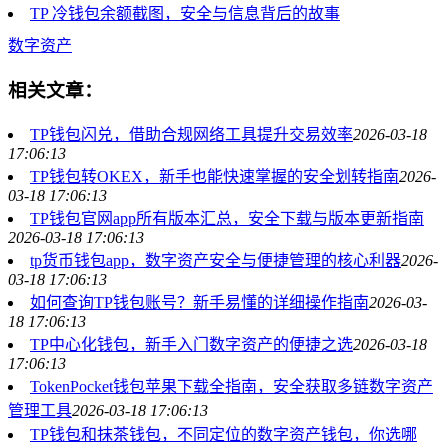
TP 冷钱包余额截图，安全与信息背后的故事
数字资产
相关文章：
TP钱包闪兑，借助合规网络工具提升交易效率
2026-03-18
17:06:13
TP钱包转OKEX，新手也能快速掌握的安全划转指南
2026-
03-18 17:06:13
TP钱包官网app所有版本汇总，安全下载与版本更新指南
2026-03-18 17:06:13
tp货币钱包app，数字资产安全与便捷管理的核心利器
2026-
03-18 17:06:13
如何查询TP钱包账号？新手易懂的详细操作指南
2026-03-
18 17:06:13
TP中心化钱包，新手入门数字资产的便捷之选
2026-03-18
17:06:13
TokenPocket钱包苹果下载全指南，安全获取多链数字资产
管理工具
2026-03-18 17:06:13
TP钱包和抹茶钱包，不同定位的数字资产钱包，你选哪