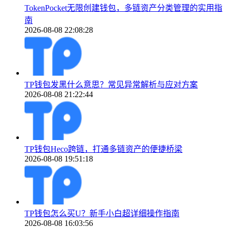
TokenPocket无限创建钱包，多链资产分类管理的实用指
南
2026-08-08 22:08:28
TP钱包发黑什么意思？常见异常解析与应对方案
2026-08-08 21:22:44
TP钱包Heco跨链，打通多链资产的便捷桥梁
2026-08-08 19:51:18
TP钱包怎么买U？新手小白超详细操作指南
2026-08-08 16:03:56