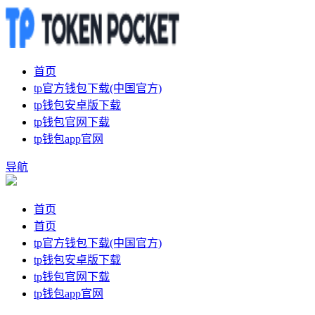
首页
tp官方钱包下载(中国官方)
tp钱包安卓版下载
tp钱包官网下载
tp钱包app官网
导航
首页
首页
tp官方钱包下载(中国官方)
tp钱包安卓版下载
tp钱包官网下载
tp钱包app官网