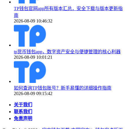
TP钱包官网app所有版本汇总，安全下载与版本更新指
南
2026-08-09 10:46:32
tp货币钱包app，数字资产安全与便捷管理的核心利器
2026-08-09 10:01:21
如何查询TP钱包账号？新手易懂的详细操作指南
2026-08-09 09:15:42
关于我们
联系我们
免责声明