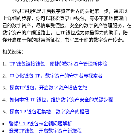
登录TP钱包是开启数字资产世界的关键第一步，通过以
上详细的步骤，你可以轻松登录TP钱包，有条不紊地管理自
己的数字资产，尽情享受便捷、安全的数字资产管理服务，在
数字资产的广阔道路上，让TP钱包成为你最得力的助手，陪
你开启属于你的财富新征程，书写属于你的数字资产传奇。
相关阅读：
1、
TP 钱包链接钱包，便捷的数字资产管理新体验
2、
中心化钱包 TP，数字资产的守护者与探索者
3、
探索TP钱包，开启数字资产增值之旅
4、
如何举报 TP 钱包，维护数字资产安全的关键步骤
5、
探索 TP 钱包汇集地，数字资产的枢纽
警惕！TP钱包卡金额问题解析
登录TP钱包，开启数字资产新旅程