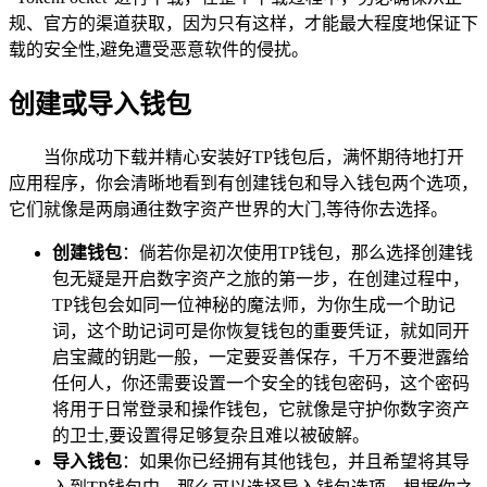
规、官方的渠道获取，因为只有这样，才能最大程度地保证下
载的安全性,避免遭受恶意软件的侵扰。
创建或导入钱包
当你成功下载并精心安装好TP钱包后，满怀期待地打开
应用程序，你会清晰地看到有创建钱包和导入钱包两个选项，
它们就像是两扇通往数字资产世界的大门,等待你去选择。
创建钱包
：倘若你是初次使用TP钱包，那么选择创建钱
包无疑是开启数字资产之旅的第一步，在创建过程中，
TP钱包会如同一位神秘的魔法师，为你生成一个助记
词，这个助记词可是你恢复钱包的重要凭证，就如同开
启宝藏的钥匙一般，一定要妥善保存，千万不要泄露给
任何人，你还需要设置一个安全的钱包密码，这个密码
将用于日常登录和操作钱包，它就像是守护你数字资产
的卫士,要设置得足够复杂且难以被破解。
导入钱包
：如果你已经拥有其他钱包，并且希望将其导