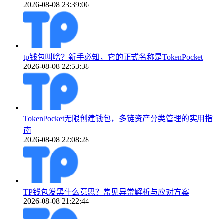
2026-08-08 23:39:06
tp钱包叫啥？新手必知，它的正式名称是TokenPocket
2026-08-08 22:53:38
TokenPocket无限创建钱包，多链资产分类管理的实用指
南
2026-08-08 22:08:28
TP钱包发黑什么意思？常见异常解析与应对方案
2026-08-08 21:22:44