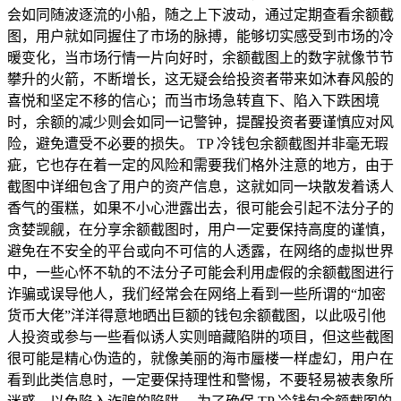
会如同随波逐流的小船，随之上下波动，通过定期查看余额截
图，用户就如同握住了市场的脉搏，能够切实感受到市场的冷
暖变化，当市场行情一片向好时，余额截图上的数字就像节节
攀升的火箭，不断增长，这无疑会给投资者带来如沐春风般的
喜悦和坚定不移的信心；而当市场急转直下、陷入下跌困境
时，余额的减少则会如同一记警钟，提醒投资者要谨慎应对风
险，避免遭受不必要的损失。 TP 冷钱包余额截图并非毫无瑕
疵，它也存在着一定的风险和需要我们格外注意的地方，由于
截图中详细包含了用户的资产信息，这就如同一块散发着诱人
香气的蛋糕，如果不小心泄露出去，很可能会引起不法分子的
贪婪觊觎，在分享余额截图时，用户一定要保持高度的谨慎，
避免在不安全的平台或向不可信的人透露，在网络的虚拟世界
中，一些心怀不轨的不法分子可能会利用虚假的余额截图进行
诈骗或误导他人，我们经常会在网络上看到一些所谓的“加密
货币大佬”洋洋得意地晒出巨额的钱包余额截图，以此吸引他
人投资或参与一些看似诱人实则暗藏陷阱的项目，但这些截图
很可能是精心伪造的，就像美丽的海市蜃楼一样虚幻，用户在
看到此类信息时，一定要保持理性和警惕，不要轻易被表象所