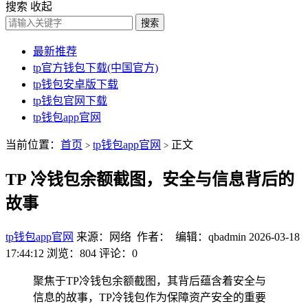
搜索
收起
搜索
最新推荐
tp官方钱包下载(中国官方)
tp钱包安卓版下载
tp钱包官网下载
tp钱包app官网
当前位置：
首页
tp钱包app官网
正文
>
>
TP 冷钱包余额截图，安全与信息背后的
故事
tp钱包app官网
来源：网络 作者： 编辑：qbadmin
2026-03-18
17:44:12
浏览：804
评论：0
聚焦于TP冷钱包余额截图，其背后蕴含着安全与
信息的故事，TP冷钱包作为保障资产安全的重要