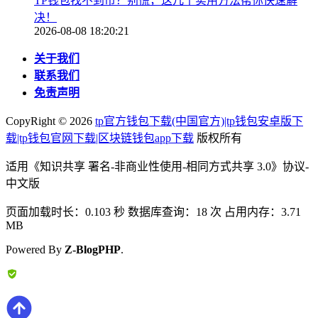
TP钱包找不到币？别慌，这几个实用方法帮你快速解
决！
2026-08-08 18:20:21
关于我们
联系我们
免责声明
CopyRight ©
2026
tp官方钱包下载(中国官方)|tp钱包安卓版下
载|tp钱包官网下载|区块链钱包app下载
版权所有
适用《知识共享 署名-非商业性使用-相同方式共享 3.0》协议-
中文版
页面加载时长：0.103 秒 数据库查询：18 次 占用内存：3.71
MB
Powered By
Z-BlogPHP
.