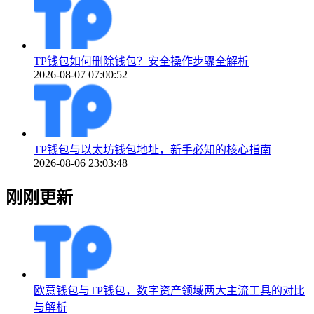
TP钱包如何删除钱包？安全操作步骤全解析
2026-08-07 07:00:52
TP钱包与以太坊钱包地址，新手必知的核心指南
2026-08-06 23:03:48
刚刚更新
欧意钱包与TP钱包，数字资产领域两大主流工具的对比
与解析