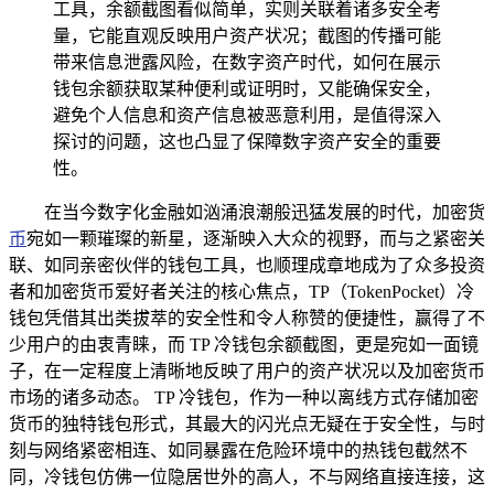
工具，余额截图看似简单，实则关联着诸多安全考
量，它能直观反映用户资产状况；截图的传播可能
带来信息泄露风险，在数字资产时代，如何在展示
钱包余额获取某种便利或证明时，又能确保安全，
避免个人信息和资产信息被恶意利用，是值得深入
探讨的问题，这也凸显了保障数字资产安全的重要
性。
在当今数字化金融如汹涌浪潮般迅猛发展的时代，加密货
币
宛如一颗璀璨的新星，逐渐映入大众的视野，而与之紧密关
联、如同亲密伙伴的钱包工具，也顺理成章地成为了众多投资
者和加密货币爱好者关注的核心焦点，TP（TokenPocket）冷
钱包凭借其出类拔萃的安全性和令人称赞的便捷性，赢得了不
少用户的由衷青睐，而 TP 冷钱包余额截图，更是宛如一面镜
子，在一定程度上清晰地反映了用户的资产状况以及加密货币
市场的诸多动态。 TP 冷钱包，作为一种以离线方式存储加密
货币的独特钱包形式，其最大的闪光点无疑在于安全性，与时
刻与网络紧密相连、如同暴露在危险环境中的热钱包截然不
同，冷钱包仿佛一位隐居世外的高人，不与网络直接连接，这