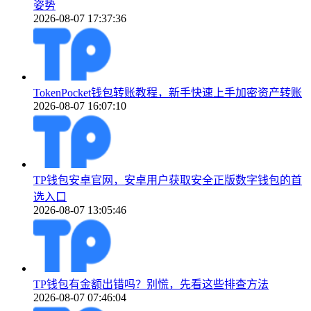
姿势
2026-08-07 17:37:36
TokenPocket钱包转账教程，新手快速上手加密资产转账
2026-08-07 16:07:10
TP钱包安卓官网，安卓用户获取安全正版数字钱包的首
选入口
2026-08-07 13:05:46
TP钱包有金额出错吗？别慌，先看这些排查方法
2026-08-07 07:46:04