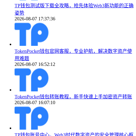
TP钱包测试版下载全攻略，抢先体验Web3新功能的正确
姿势
2026-08-07 17:37:36
TokenPocket钱包官网客服，专业护航，解决数字资产使
用难题
2026-08-07 16:52:12
TokenPocket钱包转账教程，新手快速上手加密资产转账
2026-08-07 16:07:10
TP钱包账号中心，Web3时代数字资产的安全管理核心枢