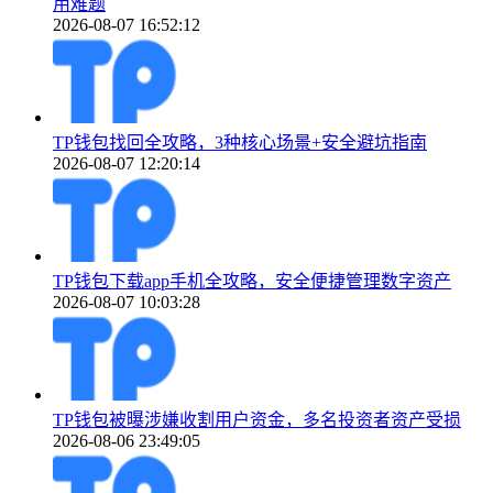
用难题
2026-08-07 16:52:12
TP钱包找回全攻略，3种核心场景+安全避坑指南
2026-08-07 12:20:14
TP钱包下载app手机全攻略，安全便捷管理数字资产
2026-08-07 10:03:28
TP钱包被曝涉嫌收割用户资金，多名投资者资产受损
2026-08-06 23:49:05